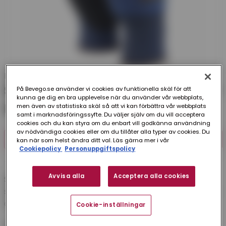
NXG
SKÄRSKYDDSHANDSKE D PRO C5133
På Bevego.se använder vi cookies av funktionella skäl för att
kunna ge dig en bra upplevelse när du använder vår webbplats,
NXG STR 11
men även av statistiska skäl så att vi kan förbättra vår webbplats
samt i marknadsföringssyfte. Du väljer själv om du vill acceptera
cookies och du kan styra om du enbart vill godkänna användning
av nödvändiga cookies eller om du tillåter alla typer av cookies. Du
FINNS I FLER VARIANTER (7)
kan när som helst ändra ditt val. Läs gärna mer i vår
Cookiepolicy
Personuppgiftspolicy
Avvisa alla
Acceptera alla cookies
Sömlös stickad skärskyddshandske med
skärskyddsnivå D för bra skydd vid krävande arbeten
och god fingertoppskänsla vid precisionsarbeten.
Cookie-inställningar