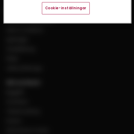
Cookie-inställningar
Bevego
Historia & Organisation
Vision & Värdeord
Uppdraget
Visselblåsning
Filialer
Jobba på Bevego
Vårt sortiment
Byggplåt
Ventilation
Teknisk isolering
Industri
Steel Service Center