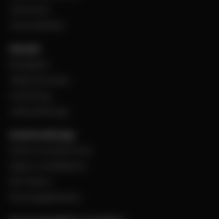
VentCenter
Varumärkeslista
Aktuellt
BevegoNytt
Viktig information
Evenemang
Jobba på Bevego
Kund hos Bevego
Ansök om kundnummer
Skapa e-handelskonto
PDF-Faktura
Personuppgiftspolicy