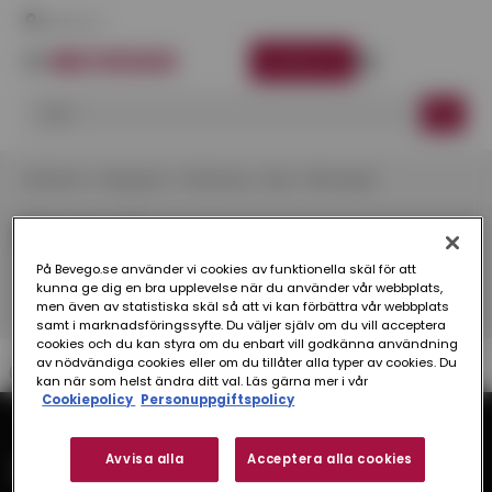
Här finns vi
LOGGA IN
Startsida
Kategorier
Infästning
Spik
Bleckspik
Bleckspik
På Bevego.se använder vi cookies av funktionella skäl för att
kunna ge dig en bra upplevelse när du använder vår webbplats,
men även av statistiska skäl så att vi kan förbättra vår webbplats
samt i marknadsföringssyfte. Du väljer själv om du vill acceptera
cookies och du kan styra om du enbart vill godkänna användning
av nödvändiga cookies eller om du tillåter alla typer av cookies. Du
0 produkter
kan när som helst ändra ditt val. Läs gärna mer i vår
Cookiepolicy
Personuppgiftspolicy
Avvisa alla
Acceptera alla cookies