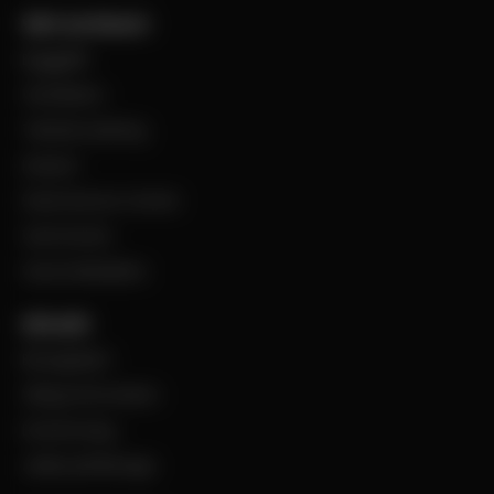
Vårt sortiment
Byggplåt
Ventilation
Teknisk isolering
Industri
Steel Service Center
VentCenter
Varumärkeslista
Aktuellt
BevegoNytt
Viktig information
Evenemang
Jobba på Bevego