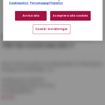
Cookiepolicy
Personuppgiftspolicy
Avvisa alla
Acceptera alla cookies
Cookie-inställningar
BESLAGSSKRUV A06K MÖRKRÖD
758 FZB 4,5X25 MM 250-P
Skruv med borrspets och kullrig skalle för infästning av
beslag och plåtdetaljer i trä.
Artikelnummer:
82503045
Förpackningsstorlek:
250 st/frp
Försäljningsenhet:
1
Läs mer