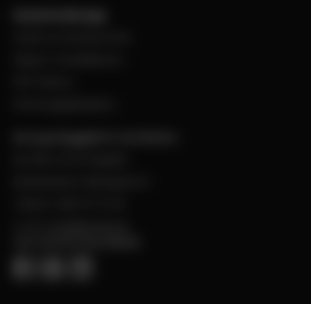
Kund hos Bevego
Ansök om kundnummer
Skapa e-handelskonto
PDF-Faktura
Personuppgiftspolicy
Bevego Byggplåt & Ventilation
Box 168, 441 24 Alingsås
Besöksadress: Malmgatan 8
Telefon: 0322-67 14 00
E-post:
info@bevego.se
FÖLJ OSS PÅ SOCIALA MEDIER