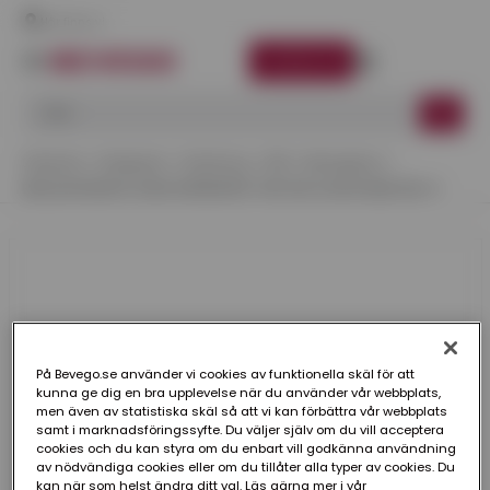
Här finns vi
LOGGA IN
Startsida
Kategorier
Infästning
Stål
Beslagskruv
BESLAGSSKRUV A06K MÖRKRÖD 758 FZB 4,5X25 MM 250-P
På Bevego.se använder vi cookies av funktionella skäl för att
kunna ge dig en bra upplevelse när du använder vår webbplats,
men även av statistiska skäl så att vi kan förbättra vår webbplats
samt i marknadsföringssyfte. Du väljer själv om du vill acceptera
cookies och du kan styra om du enbart vill godkänna användning
av nödvändiga cookies eller om du tillåter alla typer av cookies. Du
kan när som helst ändra ditt val. Läs gärna mer i vår