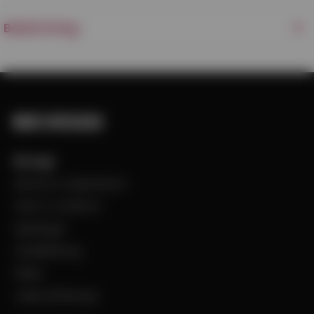
Beskrivning
Bevego
Historia & Organisation
Vision & Värdeord
Uppdraget
Visselblåsning
Filialer
Jobba på Bevego