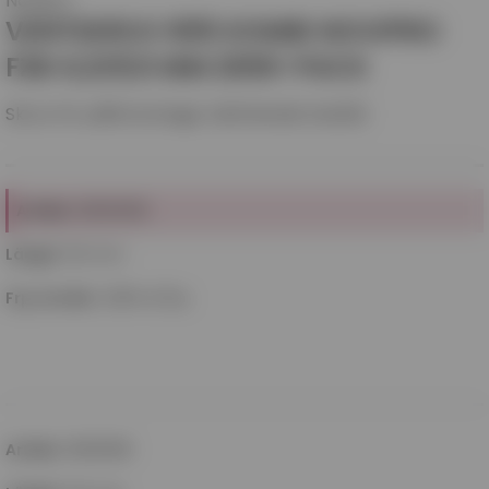
Novipro
VENTSKRUV R65 KOMBI NOVIPRO
FZB 4,2X9,5 MM 2000-PACK
Skruv för plåtmontage. Sätthärdat kolstål.
Artikel
:
85130095
Längd
:
9,5 mm
Frp.storlek
:
2000 st/frp
Artikel
:
85131095