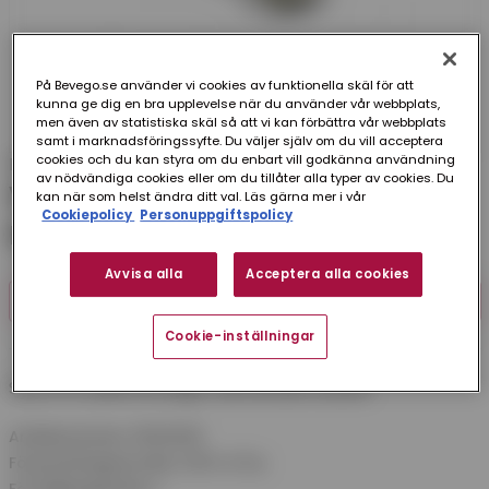
På Bevego.se använder vi cookies av funktionella skäl för att
kunna ge dig en bra upplevelse när du använder vår webbplats,
men även av statistiska skäl så att vi kan förbättra vår webbplats
samt i marknadsföringssyfte. Du väljer själv om du vill acceptera
cookies och du kan styra om du enbart vill godkänna användning
Novipro
av nödvändiga cookies eller om du tillåter alla typer av cookies. Du
VENTSKRUV R65 KOMBI NOVIPRO
kan när som helst ändra ditt val. Läs gärna mer i vår
Cookiepolicy
Personuppgiftspolicy
FZB 4,2X9,5 MM 2000-PACK
Avvisa alla
Acceptera alla cookies
FINNS I FLER VARIANTER (3)
Cookie-inställningar
Skruv för plåtmontage. Sätthärdat kolstål.
Artikelnummer:
85130095
Förpackningsstorlek:
2000 st/frp