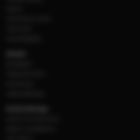
Industri
Steel Service Center
VentCenter
Varumärkeslista
Aktuellt
BevegoNytt
Viktig information
Evenemang
Jobba på Bevego
Kund hos Bevego
Ansök om kundnummer
Skapa e-handelskonto
PDF-Faktura