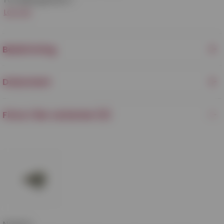
Försäljningsenhet:
1
Läs mer
Beskrivning
Dokument
Finns i fler varianter (3)