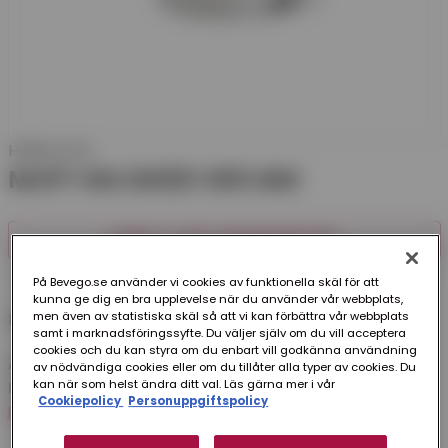
Hallströms
MUFF HM ZM120 400 MM
FINNS I FLER VARIANTER (12)
På Bevego.se använder vi cookies av funktionella skäl för att
kunna ge dig en bra upplevelse när du använder vår webbplats,
Muff för skarvning av ventilationsdetaljer.
men även av statistiska skäl så att vi kan förbättra vår webbplats
samt i marknadsföringssyfte. Du väljer själv om du vill acceptera
cookies och du kan styra om du enbart vill godkänna användning
Artikelnummer:
HMZM400
av nödvändiga cookies eller om du tillåter alla typer av cookies. Du
kan när som helst ändra ditt val. Läs gärna mer i vår
Försäljningsenhet:
1
Cookiepolicy
Personuppgiftspolicy
Läs mer