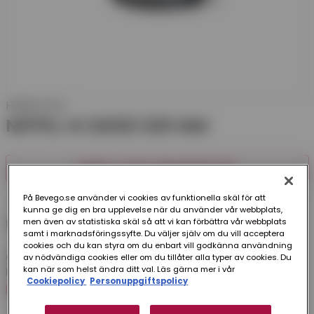
Hallströms
NIPPEL HI ZM120 200 MM
FINNS I FLER VARIANTER (12)
På Bevego.se använder vi cookies av funktionella skäl för att
kunna ge dig en bra upplevelse när du använder vår webbplats,
Nippel för skarvning av ventilationskanaler.
men även av statistiska skäl så att vi kan förbättra vår webbplats
samt i marknadsföringssyfte. Du väljer själv om du vill acceptera
cookies och du kan styra om du enbart vill godkänna användning
Artikelnummer:
HIZM200
av nödvändiga cookies eller om du tillåter alla typer av cookies. Du
kan när som helst ändra ditt val. Läs gärna mer i vår
Försäljningsenhet:
1
Cookiepolicy
Personuppgiftspolicy
Läs mer