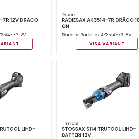
Dräco
4-7R 12V DRÄCO
RADIESAX AK3514-7R DRÄCO 18
ON
K3514-7R 12V
Sladdlös Radiesax AK3514-7R 18V
VARIANT
VISA VARIANT
TruTool
TRUTOOL LIHD-
STOSSAX S114 TRUTOOL LIHD-
BATTERI 12V