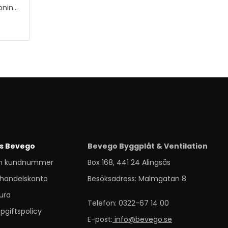
ppning
r och
s Bevego
Bevego Byggplåt & Ventilation
m kundnummer
Box 168, 441 24 Alingsås
handelskonto
Besöksadress: Malmgatan 8
ura
Telefon: 0322-67 14 00
pgiftspolicy
E-post:
info@bevego.se