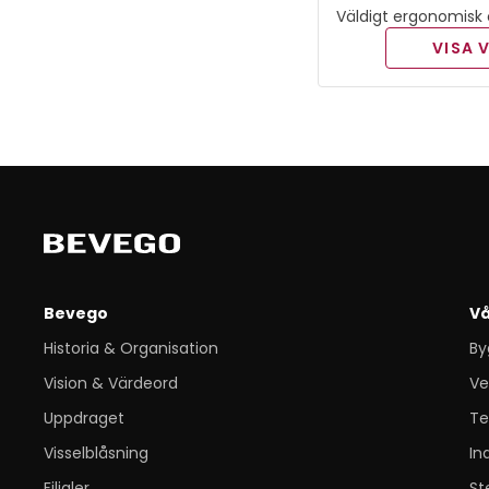
Väldigt ergonomisk 
handen. Radiesaxen
VISA 
vikt på 2,4kg med et
Bevego
Vå
Historia & Organisation
By
Vision & Värdeord
Ve
Uppdraget
Te
Visselblåsning
In
Filialer
St