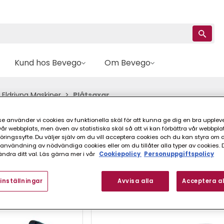
Kund hos Bevego
Om Bevego
 Eldrivna Maskiner
Plåtsaxar
e använder vi cookies av funktionella skäl för att kunna ge dig en bra upplev
r webbplats, men även av statistiska skäl så att vi kan förbättra vår webbpla
ingssyfte. Du väljer själv om du vill acceptera cookies och du kan styra om du
nvändning av nödvändiga cookies eller om du tillåter alla typer av cookies. 
ndra ditt val. Läs gärna mer i vår
Cookiepolicy
Personuppgiftspolicy
inställningar
Avvisa alla
Acceptera al