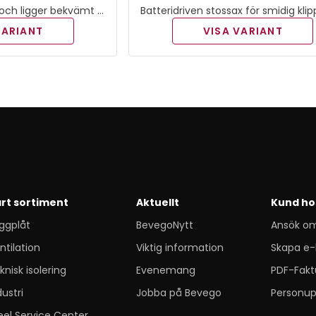
och ligger bekvämt i
Batteridriven stossax för smidig kli
 har dessutom en låg
av ventilationsrör i linje med vägga
VARIANT
VISA VARIANT
t 4Ah batteri.
tak.
rt sortiment
Aktuellt
Kund ho
ggplåt
BevegoNytt
Ansök o
ntilation
Viktig information
Skapa e-
knisk isolering
Evenemang
PDF-Fakt
dustri
Jobba på Bevego
Personup
eel Service Center