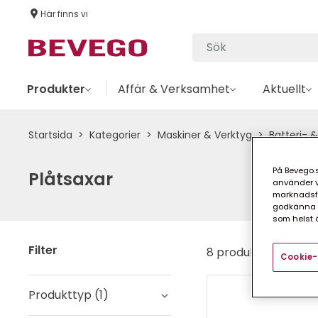
Här finns vi
Produkter
Affär & Verksamhet
Aktuellt
Startsida
Kategorier
Maskiner & Verktyg
Batteri- &
På Bevego.s
Plåtsaxar
använder vå
marknadsför
godkänna a
som helst ä
Filter
8 produkter
Cookie-
Produkttyp
(
1
)