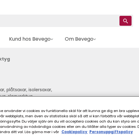
Kund hos Bevego
Om Bevego
ktyg
 plåtsaxar, isolersaxar,
yg, slagverktyg,
ktyg, lim- och
utformade för exakt och
e använder vi cookies av funktionella skäl för att kunna ge dig en bra upplev
r webbplats, men även av statistiska skäl så att vi kan förbättra vår webbpla
ingssyfte. Du väljer själv om du vill acceptera cookies och du kan styra om du
nvändning av nödvändiga cookies eller om du tillåter alla typer av cookies. 
ndra ditt val. Läs gärna mer i vår
Cookiepolicy
Personuppgiftspolicy