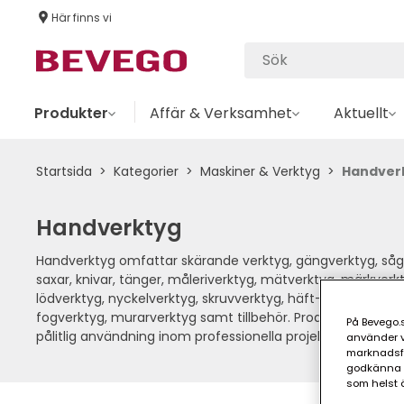
Här finns vi
Produkter
Affär & Verksamhet
Aktuellt
Startsida
Kategorier
Maskiner & Verktyg
Handver
Handverktyg
Handverktyg omfattar skärande verktyg, gängverktyg, sågar,
saxar, knivar, tänger, måleriverktyg, mätverktyg, märkverkt
lödverktyg, nyckelverktyg, skruvverktyg, häft- och fästver
fogverktyg, murarverktyg samt tillbehör. Produkterna är 
På Bevego.s
pålitlig användning inom professionella projekt.
använder vå
marknadsför
godkänna a
som helst ä