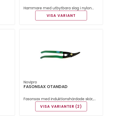
Hammare med utbytbara slag i nylon
med stålskaft och gummihandtag.
VISA VARIANT
Novipro
FASONSAX OTANDAD
Fasonsax med induktionshärdade skär,
både
62 HRC. Högergrepp.
VISA VARIANTER (2)
mt