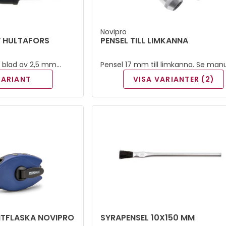
Novipro
 HULTAFORS
PENSEL TILL LIMKANNA
 blad av 2,5 mm
Pensel 17 mm till limkanna. Se man
8-60 HRC.
under Dokument.
VARIANT
VISA VARIANTER (2)
ITFLASKA NOVIPRO
SYRAPENSEL 10X150 MM