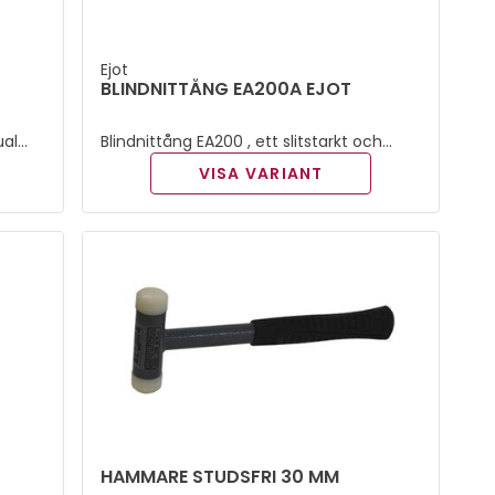
Ejot
BLINDNITTÅNG EA200A EJOT
ual
Blindnittång EA200 , ett slitstarkt och
driftsäkert verktyg för proffsanvändaren.
VISA VARIANT
HAMMARE STUDSFRI 30 MM