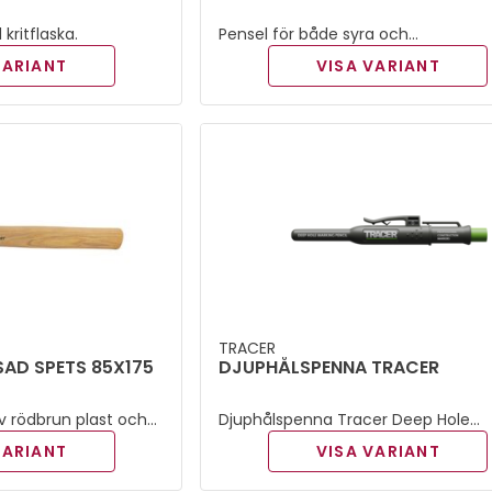
kritflaska.
Pensel för både syra och
bättringsmålning.
VARIANT
VISA VARIANT
TRACER
AD SPETS 85X175
DJUPHÅLSPENNA TRACER
v rödbrun plast och
Djuphålspenna Tracer Deep Hole
Construction Pencil ger innehåller 
VARIANT
VISA VARIANT
djuphålspenna, ersättningsstift sa
tillhörande hölster.