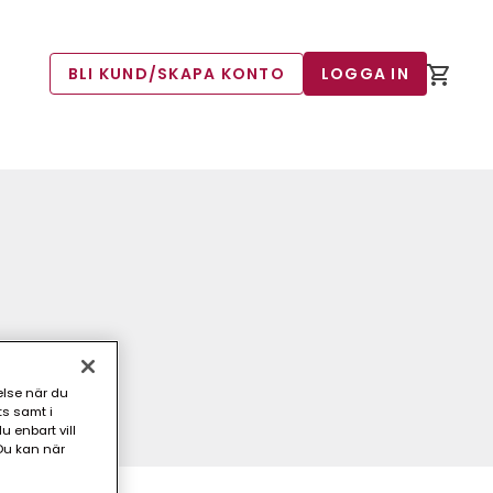
BLI KUND/SKAPA KONTO
LOGGA IN
else när du
ts samt i
 enbart vill
Du kan när