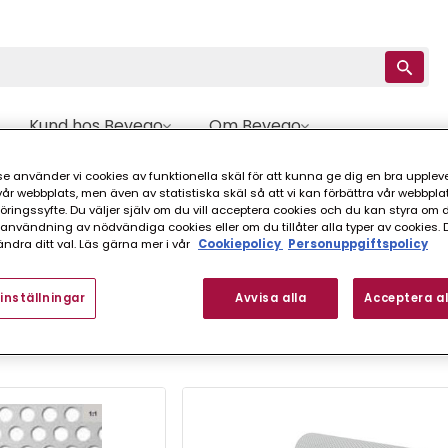
Kund hos Bevego
Om Bevego
e använder vi cookies av funktionella skäl för att kunna ge dig en bra upplev
erforerad
r webbplats, men även av statistiska skäl så att vi kan förbättra vår webbpla
ingssyfte. Du väljer själv om du vill acceptera cookies och du kan styra om du
nvändning av nödvändiga cookies eller om du tillåter alla typer av cookies. 
ndra ditt val. Läs gärna mer i vår
Cookiepolicy
Personuppgiftspolicy
inställningar
Avvisa alla
Acceptera al