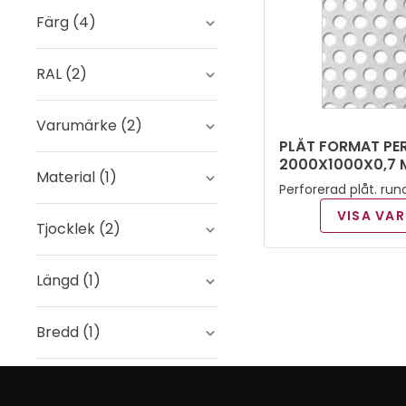
Perforerad
(
1
)
Färg
(
4
)
Prefalz
(
1
)
Brun/ Antracit
(
1
)
RAL
(
2
)
Svart
(
1
)
9002
(
1
)
Varumärke
(
2
)
PLÅT FORMAT PE
Valsblank
(
1
)
9005
(
1
)
2000X1000X0,7
Abra
(
1
)
Material
(
1
)
Perforerad plåt. run
Vit
(
1
)
Prefa
(
1
)
VISA VAR
Aluminium
(
2
)
Tjocklek
(
2
)
0,7 mm
(
2
)
Längd
(
1
)
1,0 mm
(
1
)
2000 mm
(
1
)
Bredd
(
1
)
1000 mm
(
2
)