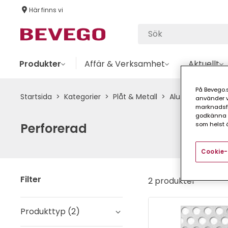
Här finns vi
Produkter
Affär & Verksamhet
Aktuellt
På Bevego.s
Startsida
Kategorier
Plåt & Metall
Aluminium
P
använder vå
marknadsför
godkänna a
som helst ä
Perforerad
Cookie-
Filter
2 produkter
Produkttyp
(
2
)