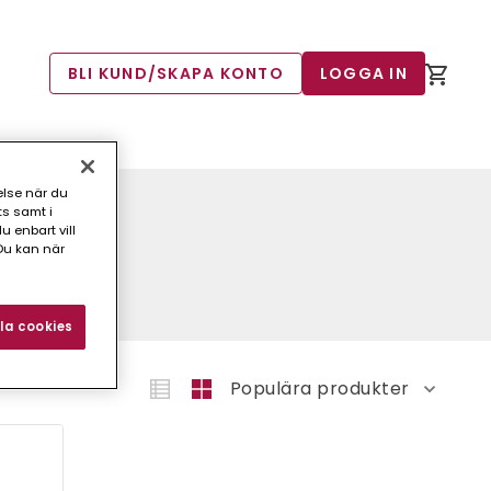
BLI KUND/SKAPA KONTO
LOGGA IN
else när du
ts samt i
 enbart vill
Du kan när
la cookies