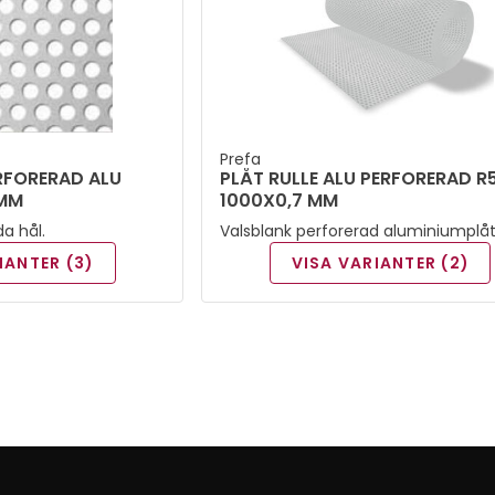
Prefa
RFORERAD ALU
PLÅT RULLE ALU PERFORERAD R
 MM
1000X0,7 MM
da hål.
Valsblank perforerad aluminiumpl
runda hål Ø 5 mm. Perforeringsgrad
IANTER (3)
VISA VARIANTER (2)
35,5%