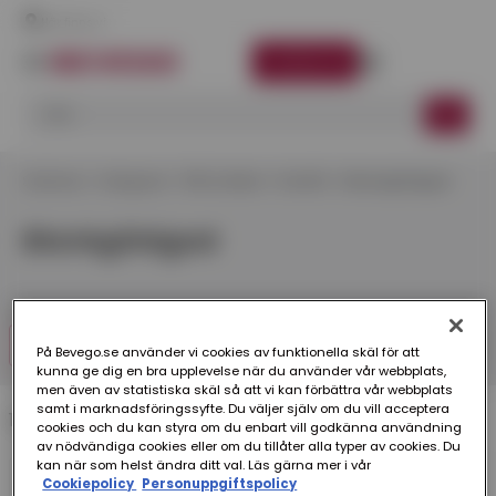
Här finns vi
LOGGA IN
Startsida
Kategorier
Plåt & Metall
Rostfritt
Blankglödgad
Blankglödgad
FILTRERA
På Bevego.se använder vi cookies av funktionella skäl för att
kunna ge dig en bra upplevelse när du använder vår webbplats,
men även av statistiska skäl så att vi kan förbättra vår webbplats
samt i marknadsföringssyfte. Du väljer själv om du vill acceptera
1 produkt
cookies och du kan styra om du enbart vill godkänna användning
av nödvändiga cookies eller om du tillåter alla typer av cookies. Du
kan när som helst ändra ditt val. Läs gärna mer i vår
Cookiepolicy
Personuppgiftspolicy