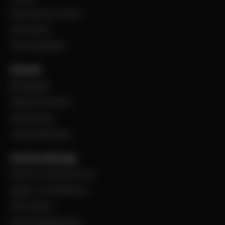
Steel Service Center
VentCenter
Varumärkeslista
Aktuellt
BevegoNytt
Viktig information
Evenemang
Jobba på Bevego
Kund hos Bevego
Ansök om kundnummer
Skapa e-handelskonto
PDF-Faktura
Personuppgiftspolicy