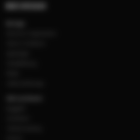
Bevego
Historia & Organisation
Vision & Värdeord
Uppdraget
Visselblåsning
Filialer
Jobba på Bevego
Vårt sortiment
Byggplåt
Ventilation
Teknisk isolering
Industri