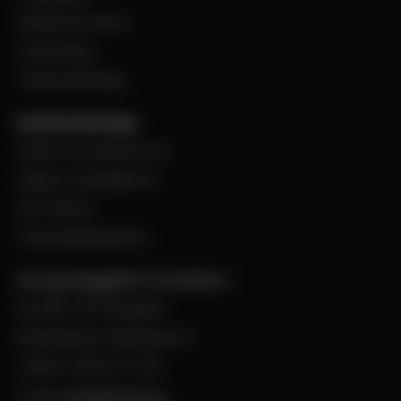
Viktig information
Evenemang
Jobba på Bevego
Kund hos Bevego
Ansök om kundnummer
Skapa e-handelskonto
PDF-Faktura
Personuppgiftspolicy
Bevego Byggplåt & Ventilation
Box 168, 441 24 Alingsås
Besöksadress: Malmgatan 8
Telefon: 0322-67 14 00
E-post:
info@bevego.se