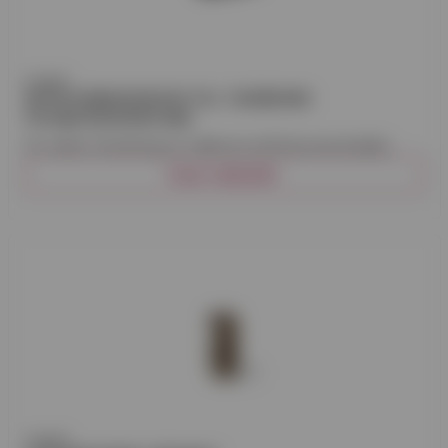
Icopal
INTÄCKNINGSKRAGE TILL TAKBRUNN
110 MM 500X500 MM
För säker intäckning av takbrunn på bitumentätskikt.
VISA VARIANT
Icopal