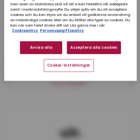
men även av statistiska skäl så att vi kan förbättra vår webbplats
samt i marknadsföringssyfte. Du väljer själv om du vill acceptera
cookies och du kan styra om du enbart vill godkänna användning
av nödvändiga cookies eller om du tillåter alla typer av cookies. Du
kan när som helst ändra ditt val. Läs gärna mer i vår
Cookiepolicy
Personuppgiftspolicy
Avvisa alla
Acceptera alla cookies
INSTICKSSIL SF 100 MM
Cookie-inställningar
Instickssil. Tillverkad i rostfri plåt.
VISA VARIANT