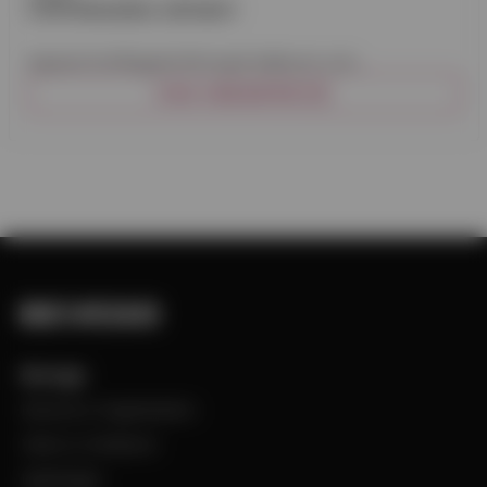
LÖVFÅNGARSIL SEPARAT
Separat lövfångarsil till Icopal takbrunn och
insticksbrunn.
VISA VARIANTER (3)
Bevego
Historia & Organisation
Vision & Värdeord
Uppdraget