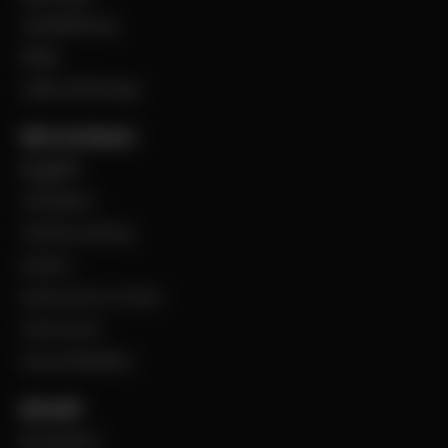
Visselblåsning
Filialer
Jobba på Bevego
Vårt sortiment
Byggplåt
Ventilation
Teknisk isolering
Industri
Steel Service Center
VentCenter
Varumärkeslista
Aktuellt
BevegoNytt