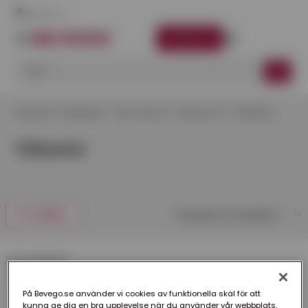
Här finns vi
LOGGA IN
Startsida
Kategorier
Tak & Fasad
Takbrunnar
Tillbehör
Tillbehör
FILTRERA
3 produkter
På Bevego.se använder vi cookies av funktionella skäl för att
kunna ge dig en bra upplevelse när du använder vår webbplats,