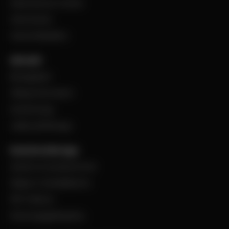
Steel Service Center
VentCenter
Varumärkeslista
Aktuellt
BevegoNytt
Viktig information
Evenemang
Jobba på Bevego
Kund hos Bevego
Ansök om kundnummer
Skapa e-handelskonto
PDF-Faktura
Personuppgiftspolicy