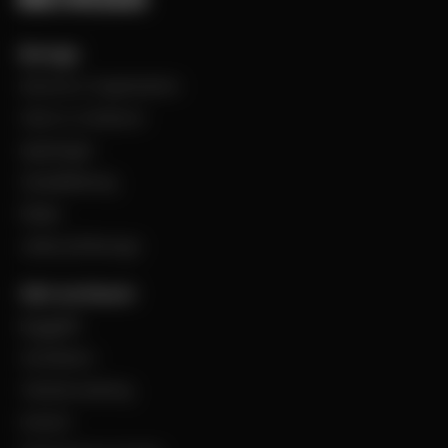
Bevego
Historia & Organisation
Vision & Värdeord
Uppdraget
Visselblåsning
Filialer
Jobba på Bevego
Vårt sortiment
Byggplåt
Ventilation
Teknisk isolering
Industri