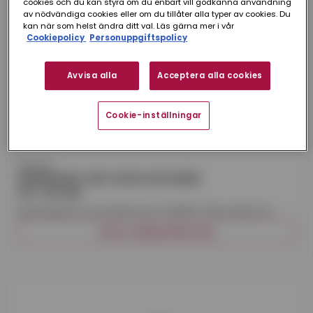
cookies och du kan styra om du enbart vill godkänna användning
av nödvändiga cookies eller om du tillåter alla typer av cookies. Du
kan när som helst ändra ditt val. Läs gärna mer i vår
Cookiepolicy
Personuppgiftspolicy
Avvisa alla
Acceptera alla cookies
Cookie-inställningar
Plannja
RÄNNVINKEL REKTANGULÄR INNER
45° 125 MM
Rektangurlär rännvinkel inner 45/135°. Rännvinkel för
invändigt hörn som är 45°.
VISA VARIANTER (12)