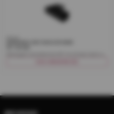
Plannja
RÄNNVINKEL REKTANGULÄR INNER
90° 125 MM
Rektangulär rännvinkel inner 90°. För att leda vatten runt
hörn.
VISA VARIANTER (12)