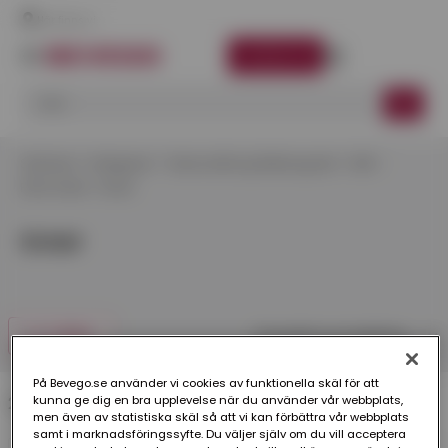
Här finns vi
LOGGA IN
Startsida
Kategorier
Takavvattning Rektangulärt
Stål
Rännvinkel
Inner
Inner
FILTRERA
På Bevego.se använder vi cookies av funktionella skäl för att
kunna ge dig en bra upplevelse när du använder vår webbplats,
2 produkter
men även av statistiska skäl så att vi kan förbättra vår webbplats
samt i marknadsföringssyfte. Du väljer själv om du vill acceptera