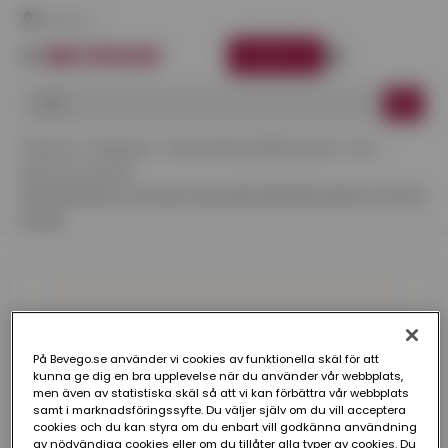
Här finns vi
LOGGA IN
Startsida
Kategorier
Takavvattning Rektangulärt
Zink
Expansionsstycke
EXPANSIONSSTYCKE REKTANGULÄR RHEINZINK BRIGHT ROLLED
85 MM
På Bevego.se använder vi cookies av funktionella skäl för att
kunna ge dig en bra upplevelse när du använder vår webbplats,
men även av statistiska skäl så att vi kan förbättra vår webbplats
samt i marknadsföringssyfte. Du väljer själv om du vill acceptera
cookies och du kan styra om du enbart vill godkänna användning
av nödvändiga cookies eller om du tillåter alla typer av cookies. Du