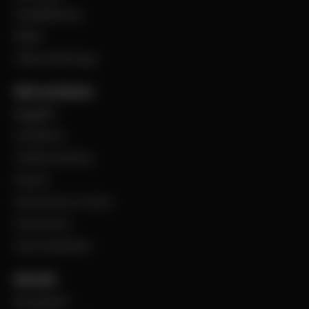
Visselblåsning
Filialer
Jobba på Bevego
Vårt sortiment
Byggplåt
Ventilation
Teknisk isolering
Industri
Steel Service Center
VentCenter
Varumärkeslista
Aktuellt
BevegoNytt