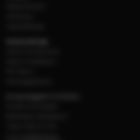
Viktig information
Evenemang
Jobba på Bevego
Kund hos Bevego
Ansök om kundnummer
Skapa e-handelskonto
PDF-Faktura
Personuppgiftspolicy
Bevego Byggplåt & Ventilation
Box 168, 441 24 Alingsås
Besöksadress: Malmgatan 8
Telefon: 0322-67 14 00
E-post:
info@bevego.se