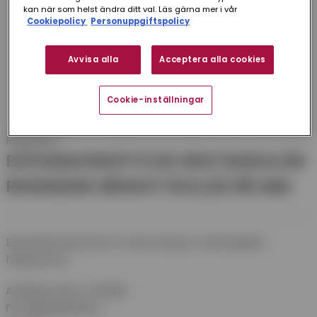
kan när som helst ändra ditt val. Läs gärna mer i vår
Cookiepolicy
Personuppgiftspolicy
Avvisa alla
Acceptera alla cookies
Cookie-inställningar
Rheinzink
EXPANSIONSSTYCKE REKTANGULÄR
RHEINZINK BRIGHT ROLLED 85 MM
Expansionsstycke för skarvning av rektangulär
hängränna.
Artikelnummer:
EXPR85B
Försäljningsenhet:
1