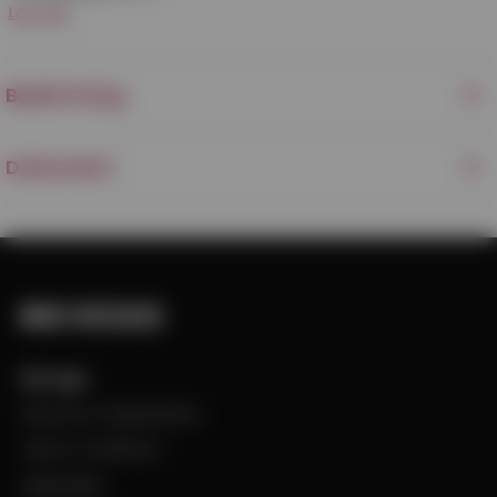
Läs mer
Beskrivning
Dokument
Bevego
Historia & Organisation
Vision & Värdeord
Uppdraget