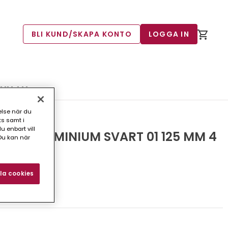
BLI KUND/SKAPA KONTO
LOGGA IN
 MM 4 M
else när du
ts samt i
 enbart vill
JA ALUMINIUM SVART 01 125 MM 4
Du kan när
la cookies
5)