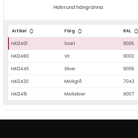
Halvrund hängränna
Artikel
Färg
RAL
HA12401
Svart
9005
HA12480
Vit
9002
HA12445
Silver
9006
HA12420
Mörkgrå
7043
HA12415
Mörksilver
9007