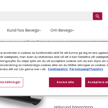
Kund hos Bevego
Om Bevego
Hängränna
HÄNGRÄNNA PLANNJA ALUMINIUM SVART 01 125
e använder vi cookies av funktionella skäl för att kunna ge dig en bra upplev
r webbplats, men även av statistiska skäl så att vi kan förbättra vår webbpla
Plannja
ingssyfte. Du väljer själv om du vill acceptera cookies och du kan styra om du
HÄNGRÄNNA PLANN
nvändning av nödvändiga cookies eller om du tillåter alla typer av cookies. 
ndra ditt val. Läs gärna mer i vår
Cookiepolicy
Personuppgiftspolicy
M
inställningar
Avvisa alla
Acceptera al
FINNS I FLER VARIANTER (
Halvrund hängränna