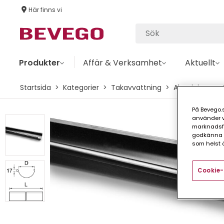
Här finns vi
Produkter
Affär & Verksamhet
Aktuellt
Startsida
Kategorier
Takavvattning
Aluminium
På Bevego.s
använder vå
marknadsför
godkänna a
som helst ä
Cookie-