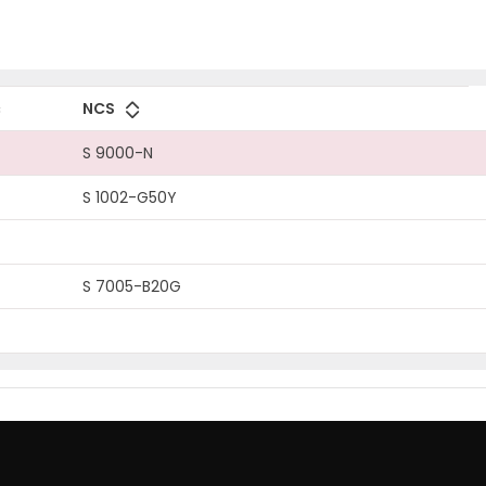
NCS
S 9000-N
S 1002-G50Y
S 7005-B20G