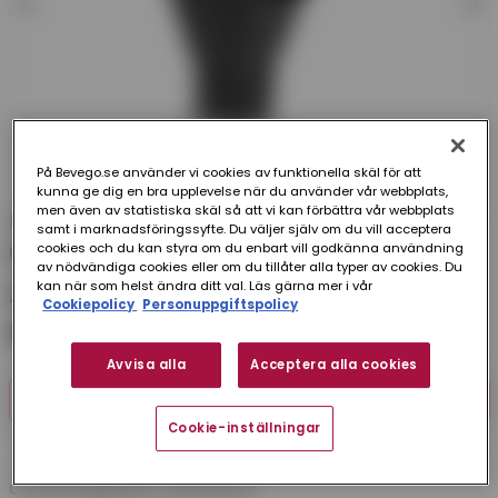
På Bevego.se använder vi cookies av funktionella skäl för att
kunna ge dig en bra upplevelse när du använder vår webbplats,
men även av statistiska skäl så att vi kan förbättra vår webbplats
Plannja
samt i marknadsföringssyfte. Du väljer själv om du vill acceptera
OMVIKNINGSKUPA PLANNJA
cookies och du kan styra om du enbart vill godkänna användning
av nödvändiga cookies eller om du tillåter alla typer av cookies. Du
ALUMINIUM SVART 01 125 MM 100
kan när som helst ändra ditt val. Läs gärna mer i vår
Cookiepolicy
Personuppgiftspolicy
MM
Avvisa alla
Acceptera alla cookies
FINNS I FLER VARIANTER (5)
Cookie-inställningar
Omvikningskupa i aluminium.