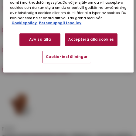
Försäljningsenhet:
1
samt i marknadsföringssyfte. Du väljer själv om du vill acceptera
Läs mer
cookies och du kan styra om du enbart vill godkänna användning
av nödvändiga cookies eller om du tillåter alla typer av cookies. Du
kan när som helst ändra ditt val. Läs gärna mer i vår
Cookiepolicy
Personuppgiftspolicy
Beskrivning
Avvisa alla
Acceptera alla cookies
Dokument
Cookie-inställningar
Finns i fler varianter (13)
Prefa