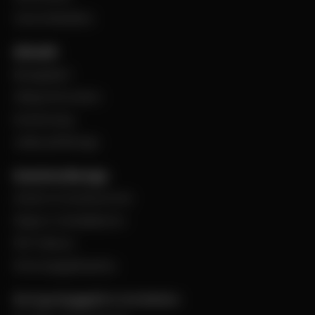
Varumärkeslista
Aktuellt
BevegoNytt
Viktig information
Evenemang
Jobba på Bevego
Kund hos Bevego
Ansök om kundnummer
Skapa e-handelskonto
PDF-Faktura
Personuppgiftspolicy
Bevego Byggplåt & Ventilation