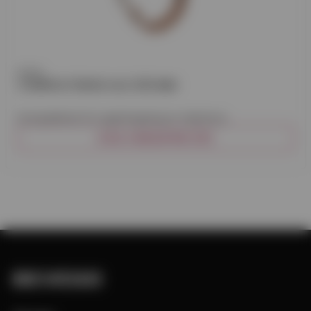
Prefa
COMPACTKROK ALU 333 MM
Kompaktkrok för upphängning av takränna.
VISA VARIANTER (13)