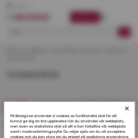
Här finns vi
LOGGA IN
Startsida
Kategorier
Takavvattning
Aluminium
Rännkrok
Compactkrok
Compactkrok
FILTRERA
På Bevego.se använder vi cookies av funktionella skäl för att
kunna ge dig en bra upplevelse när du använder vår webbplats,
2 produkter
men även av statistiska skäl så att vi kan förbättra vår webbplats
samt i marknadsföringssyfte. Du väljer själv om du vill acceptera
cookies och du kan styra om du enbart vill godkänna användning