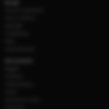
Bevego
Historia & Organisation
Vision & Värdeord
Uppdraget
Visselblåsning
Filialer
Jobba på Bevego
Vårt sortiment
Byggplåt
Ventilation
Teknisk isolering
Industri
Steel Service Center
VentCenter