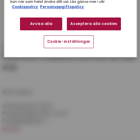
kan när som helst ändra ditt val. Läs gärna mer i vår
Cookiepolicy
Personuppgiftspolicy
Avvisa alla
Acceptera alla cookies
Cookie-inställningar
Plannja
STUPRÖR PLANNJA KOPPAR 100 MM
4 M
Runt stuprör
Artikelnummer:
S1004C
Förpackningsstorlek:
2 st/frp
Försäljningsenhet:
1
Läs mer