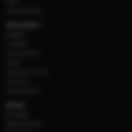
Filialer
Jobba på Bevego
Vårt sortiment
Byggplåt
Ventilation
Teknisk isolering
Industri
Steel Service Center
VentCenter
Varumärkeslista
Aktuellt
BevegoNytt
Viktig information