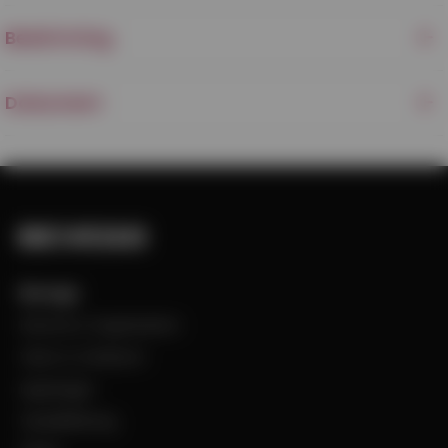
Beskrivning
Dokument
Bevego
Historia & Organisation
Vision & Värdeord
Uppdraget
Visselblåsning