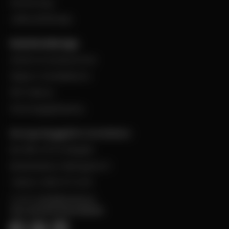
Evenemang
Jobba på Bevego
Kund hos Bevego
Ansök om kundnummer
Skapa e-handelskonto
PDF-Faktura
Personuppgiftspolicy
Bevego Byggplåt & Ventilation
Box 168, 441 24 Alingsås
Besöksadress: Malmgatan 8
Telefon: 0322-67 14 00
E-post:
info@bevego.se
FÖLJ OSS PÅ SOCIALA MEDIER