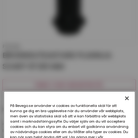
Plannja
BRUNNSUTKASTARE PLANNJA
SVART 01 120 MM
FINNS I FLER VARIANTER (11)
På Bevego.se använder vi cookies av funktionella skäl för att
Brunnsutkastare till stuprör.
kunna ge dig en bra upplevelse när du använder vår webbplats,
men även av statistiska skäl så att vi kan förbättra vår webbplats
samt i marknadsföringssyfte. Du väljer själv om du vill acceptera
Artikelnummer:
BU12001
cookies och du kan styra om du enbart vill godkänna användning
Förpackningsstorlek:
5 st/frp
av nödvändiga cookies eller om du tillåter alla typer av cookies. Du
kan när som helst ändra ditt val. Läs gärna mer i vår