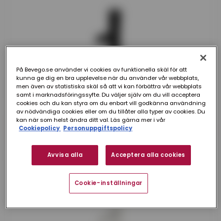
På Bevego.se använder vi cookies av funktionella skäl för att
kunna ge dig en bra upplevelse när du använder vår webbplats,
Plannja
men även av statistiska skäl så att vi kan förbättra vår webbplats
UTKASTARE FÄLLBAR 90 MM
samt i marknadsföringssyfte. Du väljer själv om du vill acceptera
cookies och du kan styra om du enbart vill godkänna användning
av nödvändiga cookies eller om du tillåter alla typer av cookies. Du
Svart fällbar utkastare dimension 90 mm i stål.
kan när som helst ändra ditt val. Läs gärna mer i vår
Cookiepolicy
Personuppgiftspolicy
VISA VARIANTER (12)
Avvisa alla
Acceptera alla cookies
Cookie-inställningar