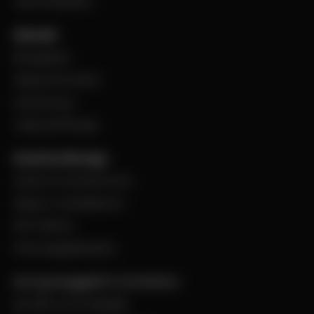
Varumärkeslista
Aktuellt
BevegoNytt
Viktig information
Evenemang
Jobba på Bevego
Kund hos Bevego
Ansök om kundnummer
Skapa e-handelskonto
PDF-Faktura
Personuppgiftspolicy
Bevego Byggplåt & Ventilation
Box 168, 441 24 Alingsås