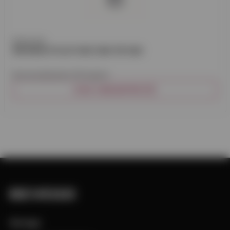
Rheinzink
BRUNNSUTKASTARE ZINK 80 MM
Brunnsutkastare till stuprör.
VISA VARIANTER (3)
Bevego