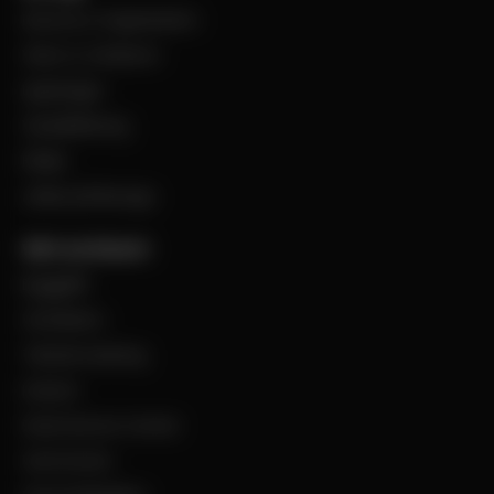
Historia & Organisation
Vision & Värdeord
Uppdraget
Visselblåsning
Filialer
Jobba på Bevego
Vårt sortiment
Byggplåt
Ventilation
Teknisk isolering
Industri
Steel Service Center
VentCenter