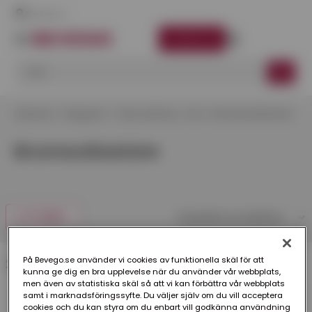
Här finns vi
LOGGA IN
Startsida
Kategorier
Takavvattning
Zink
Brunnsutkastare
Brunnsutkastare
FILTRERA
På Bevego.se använder vi cookies av funktionella skäl för att
2 produkter
kunna ge dig en bra upplevelse när du använder vår webbplats,
men även av statistiska skäl så att vi kan förbättra vår webbplats
samt i marknadsföringssyfte. Du väljer själv om du vill acceptera
cookies och du kan styra om du enbart vill godkänna användning