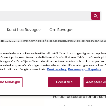
Kund hos Bevego
Om Bevego
 Utkastare
UTKASTARE FÄLLBAR RHEINZINK BLUE GREY 80 M
e använder vi cookies av funktionella skäl för att kunna ge dig en bra upplev
Rheinzink
r webbplats, men även av statistiska skäl så att vi kan förbättra vår webbpla
ingssyfte. Du väljer själv om du vill acceptera cookies och du kan styra om du
UTKASTARE FÄLLBA
nvändning av nödvändiga cookies eller om du tillåter alla typer av cookies. 
ndra ditt val. Läs gärna mer i vår
Cookiepolicy
Personuppgiftspolicy
FINNS I FLER VARIANTER (
inställningar
Avvisa alla
Acceptera al
Fällbar utkastare för att sa