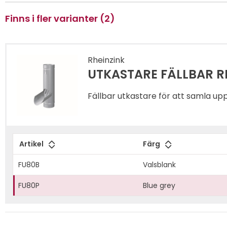
Finns i fler varianter (2)
Rheinzink
UTKASTARE FÄLLBAR R
Fällbar utkastare för att samla up
Artikel
Färg
FU80B
Valsblank
FU80P
Blue grey