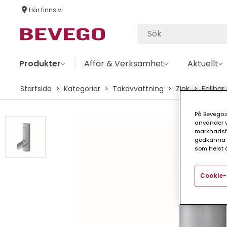
Här finns vi
Produkter
Affär & Verksamhet
Aktuellt
Startsida
Kategorier
Takavvattning
Zink
Fällbar
På Bevego.s
använder vå
marknadsför
godkänna a
som helst ä
Cookie-