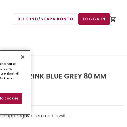
BLI KUND/SKAPA KONTO
LOGGA IN
M
else när du
ts samt i
 enbart vill
R RHEINZINK BLUE GREY 80 MM
Du kan när
2)
la cookies
mla upp regnvatten med lövsil.