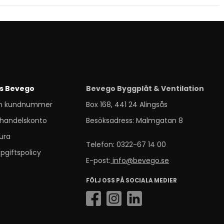
s Bevego
Bevego Byggplåt & Ventilation
m kundnummer
Box 168, 441 24 Alingsås
handelskonto
Besöksadress: Malmgatan 8
ura
Telefon: 0322-67 14 00
pgiftspolicy
E-post:
info@bevego.se
FÖLJ OSS PÅ SOCIALA MEDIER