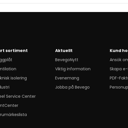
rt sortiment
Aktuellt
Kund ho
ggplåt
BevegoNytt
Ansök o
ntilation
Viktig information
Skapa e-
knisk isolering
Evenemang
PDF-Fakt
dustri
Jobba på Bevego
Personup
eel Service Center
ntCenter
rumärkeslista