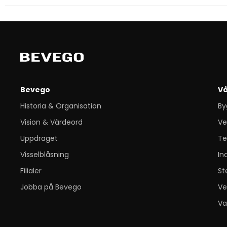
Bevego
Vå
Historia & Organisation
By
Vision & Värdeord
Ve
Uppdraget
Te
Visselblåsning
In
Filialer
St
Jobba på Bevego
Ve
Va