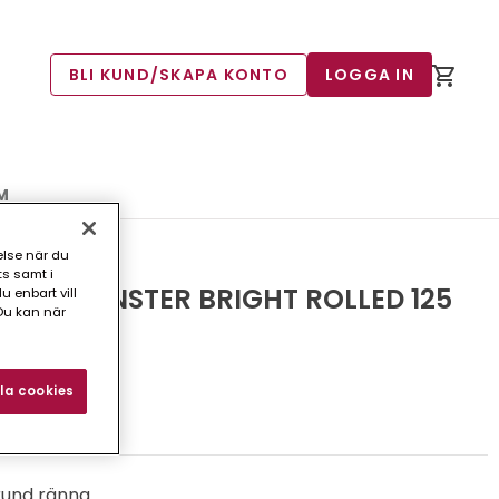
BLI KUND/SKAPA KONTO
LOGGA IN
M
else när du
ts samt i
INK VÄNSTER BRIGHT ROLLED 125
 enbart vill
Du kan när
la cookies
3)
rund ränna.