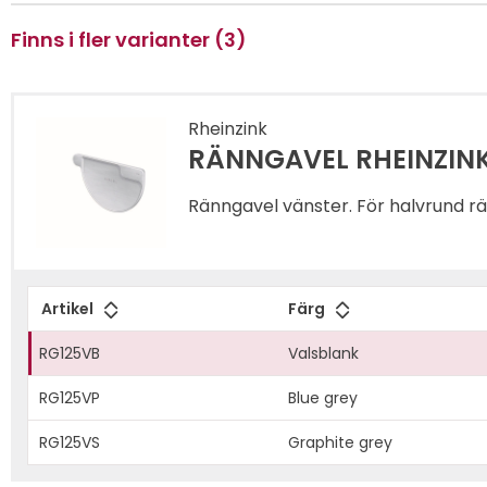
Finns i fler varianter (3)
Rheinzink
RÄNNGAVEL RHEINZINK
Ränngavel vänster. För halvrund r
Artikel
Färg
RG125VB
Valsblank
RG125VP
Blue grey
RG125VS
Graphite grey