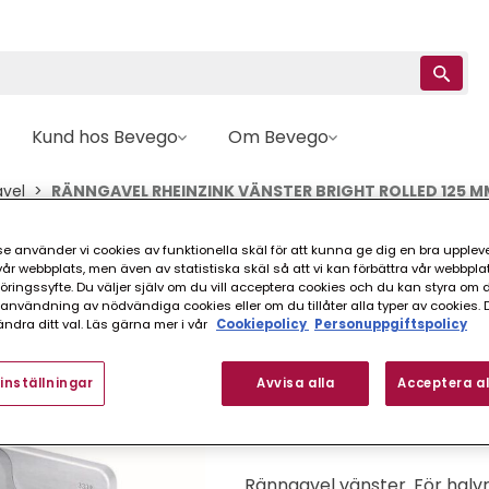
Kund hos Bevego
Om Bevego
vel
RÄNNGAVEL RHEINZINK VÄNSTER BRIGHT ROLLED 125 M
e använder vi cookies av funktionella skäl för att kunna ge dig en bra upplev
Rheinzink
r webbplats, men även av statistiska skäl så att vi kan förbättra vår webbpla
RÄNNGAVEL RHEINZ
ingssyfte. Du väljer själv om du vill acceptera cookies och du kan styra om du
nvändning av nödvändiga cookies eller om du tillåter alla typer av cookies. 
MM
ndra ditt val. Läs gärna mer i vår
Cookiepolicy
Personuppgiftspolicy
inställningar
Avvisa alla
Acceptera al
FINNS I FLER VARIANTER (
Ränngavel vänster. För halv