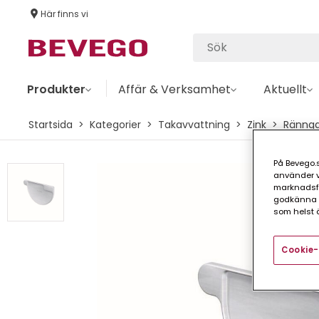
Här finns vi
Produkter
Affär & Verksamhet
Aktuellt
Startsida
Kategorier
Takavvattning
Zink
Rännga
På Bevego.s
använder vå
marknadsför
godkänna a
som helst ä
Cookie-