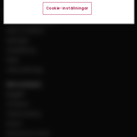
Cookie-inställningar
Bevego
Historia & Organisation
Vision & Värdeord
Uppdraget
Visselblåsning
Filialer
Jobba på Bevego
Vårt sortiment
Byggplåt
Ventilation
Teknisk isolering
Industri
Steel Service Center