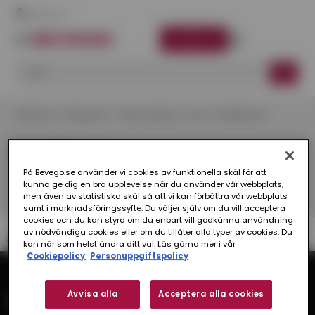
Här finns vi
LOGGA IN
Startsida
Kategorier
Takavvattning
Zink
Snabbkrok
Snabbkrok
På Bevego.se använder vi cookies av funktionella skäl för att
kunna ge dig en bra upplevelse när du använder vår webbplats,
men även av statistiska skäl så att vi kan förbättra vår webbplats
samt i marknadsföringssyfte. Du väljer själv om du vill acceptera
cookies och du kan styra om du enbart vill godkänna användning
av nödvändiga cookies eller om du tillåter alla typer av cookies. Du
0 produkter
kan när som helst ändra ditt val. Läs gärna mer i vår
Cookiepolicy
Personuppgiftspolicy
Avvisa alla
Acceptera alla cookies