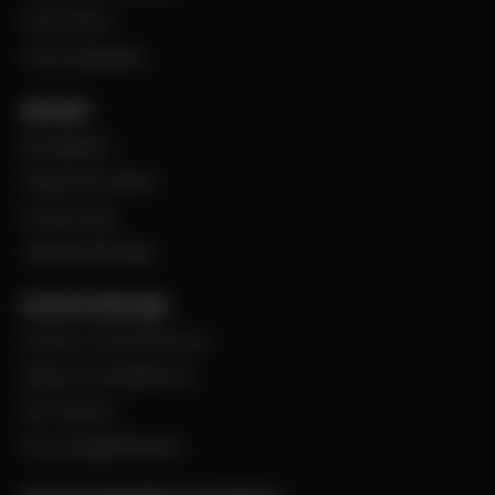
VentCenter
Varumärkeslista
Aktuellt
BevegoNytt
Viktig information
Evenemang
Jobba på Bevego
Kund hos Bevego
Ansök om kundnummer
Skapa e-handelskonto
PDF-Faktura
Personuppgiftspolicy