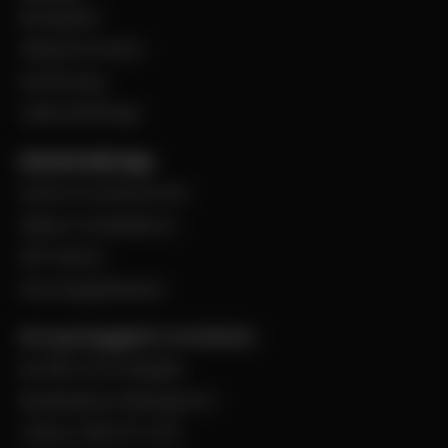
BevegoNytt
Viktig information
Evenemang
Jobba på Bevego
Kund hos Bevego
Ansök om kundnummer
Skapa e-handelskonto
PDF-Faktura
Personuppgiftspolicy
Bevego Byggplåt & Ventilation
Box 168, 441 24 Alingsås
Besöksadress: Malmgatan 8
Telefon: 0322-67 14 00