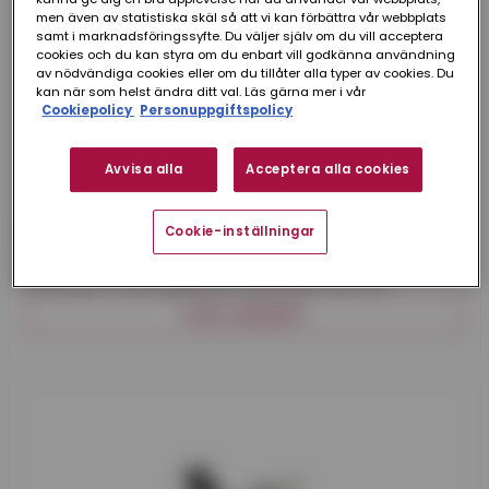
men även av statistiska skäl så att vi kan förbättra vår webbplats
samt i marknadsföringssyfte. Du väljer själv om du vill acceptera
cookies och du kan styra om du enbart vill godkänna användning
av nödvändiga cookies eller om du tillåter alla typer av cookies. Du
kan när som helst ändra ditt val. Läs gärna mer i vår
Cookiepolicy
Personuppgiftspolicy
Avvisa alla
Acceptera alla cookies
Plannja
RÄNNSKARV PLANNJA
Cookie-inställningar
ZINKMAGNESIUM 125 MM
Rännskarv i zinkmagnesium, dimension 125 mm.
VISA VARIANT