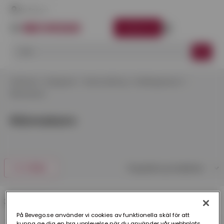
Här finns vi
LOGGA IN
Startsida
Kategorier
Takavvattning
ZinkMagnesium
Rännskarv
Rännskarv
FILTRERA
3 produkter
På Bevego.se använder vi cookies av funktionella skäl för att
kunna ge dig en bra upplevelse när du använder vår webbplats,