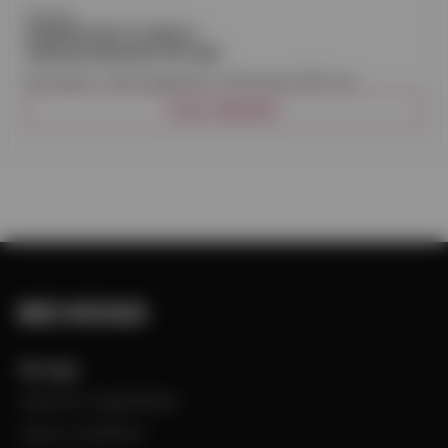
Plannja
RÄNNSKARV PLANNJA
ZINKMAGNESIUM 150 MM
Rännskarv i zinkmagnesium, dimension 150 mm.
VISA VARIANT
Bevego
Historia & Organisation
Vision & Värdeord