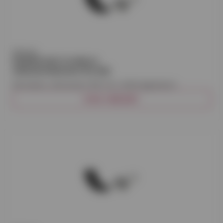
Plannja
RÄNNSKARV PLANNJA
ZINKMAGNESIUM 100 MM
Rännskarv, dimension 100 mm, zinkmagnesium.
VISA VARIANT