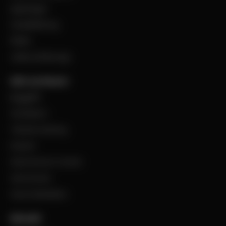
Uppdraget
Visselblåsning
Filialer
Jobba på Bevego
Vårt sortiment
Byggplåt
Ventilation
Teknisk isolering
Industri
Steel Service Center
VentCenter
Varumärkeslista
Aktuellt