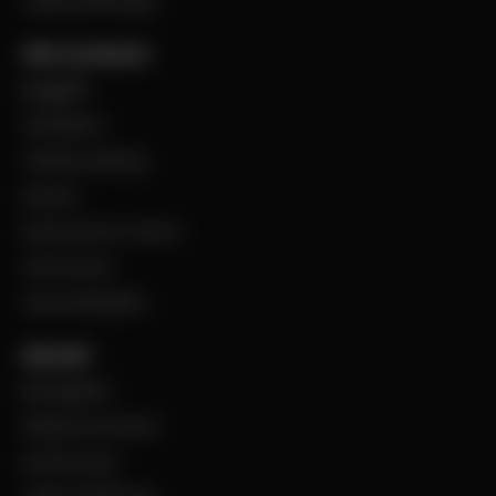
Jobba på Bevego
Vårt sortiment
Byggplåt
Ventilation
Teknisk isolering
Industri
Steel Service Center
VentCenter
Varumärkeslista
Aktuellt
BevegoNytt
Viktig information
Evenemang