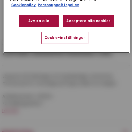
kan när som helst ändra ditt val. Läs gärna mer i vår
Cookiepolicy
Personuppgiftspolicy
Avvisa alla
Acceptera alla cookies
Cookie-inställningar
CW Lundberg
LÖPARE SÄKERHETSSKENA CWL
Löparen till takstege och fasadstege. Levereras
monterad för montage på högra sidan av stegen.
Artikelnummer:
490064
Försäljningsenhet:
1
Läs mer