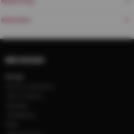
Beskrivning
Dokument
Bevego
Historia & Organisation
Vision & Värdeord
Uppdraget
Visselblåsning
Filialer