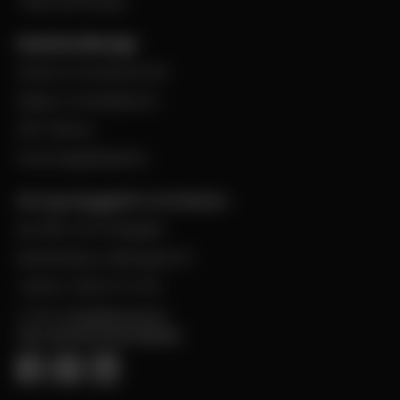
Jobba på Bevego
Kund hos Bevego
Ansök om kundnummer
Skapa e-handelskonto
PDF-Faktura
Personuppgiftspolicy
Bevego Byggplåt & Ventilation
Box 168, 441 24 Alingsås
Besöksadress: Malmgatan 8
Telefon: 0322-67 14 00
E-post:
info@bevego.se
FÖLJ OSS PÅ SOCIALA MEDIER