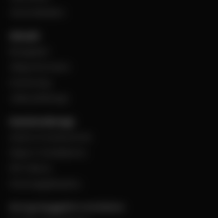
Varumärkeslista
Aktuellt
BevegoNytt
Viktig information
Evenemang
Jobba på Bevego
Kund hos Bevego
Ansök om kundnummer
Skapa e-handelskonto
PDF-Faktura
Personuppgiftspolicy
Bevego Byggplåt & Ventilation