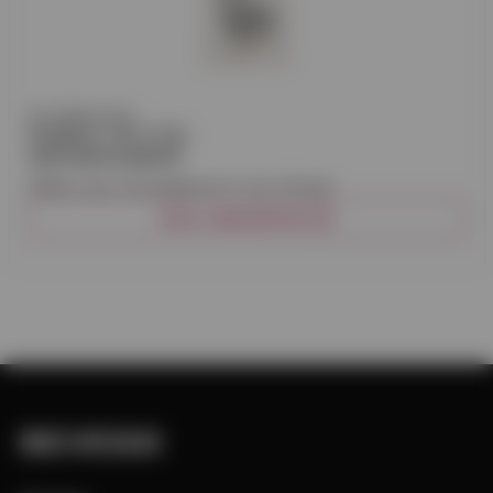
Per Wikstrand
KONSOL TYP 3 TILL
LERTEGELPANNOR
Hållare typ 3 lertegelpannor typ vittinge.
VISA VARIANTER (3)