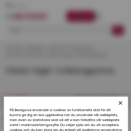
Här finns vi
LOGGA IN
Startsida
Kategorier
Takskydd
Per Wikstrand
Konsoler & Infästning
Fästen Tegel- & Betongpanna
Fästen Tegel- & Betongpanna
FILTRERA
På Bevego.se använder vi cookies av funktionella skäl för att
kunna ge dig en bra upplevelse när du använder vår webbplats,
2 produkter
men även av statistiska skäl så att vi kan förbättra vår webbplats
samt i marknadsföringssyfte. Du väljer själv om du vill acceptera
cookies och du kan styra om du enbart vill godkänna användning