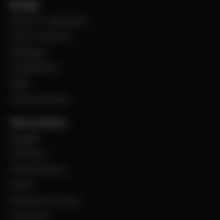
Bevego
Historia & Organisation
Vision & Värdeord
Uppdraget
Visselblåsning
Filialer
Jobba på Bevego
Vårt sortiment
Byggplåt
Ventilation
Teknisk isolering
Industri
Steel Service Center
VentCenter