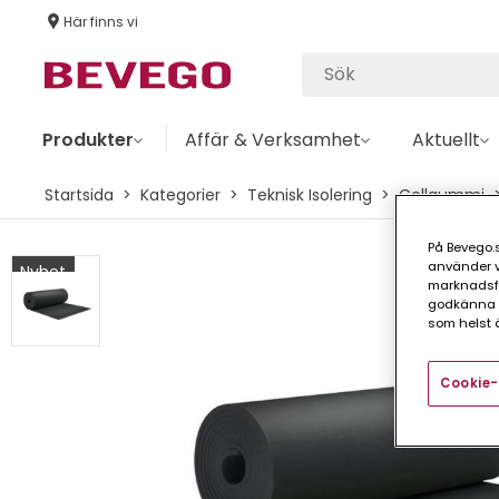
Här finns vi
Produkter
Affär & Verksamhet
Aktuellt
Startsida
Kategorier
Teknisk Isolering
Cellgummi
På Bevego.s
använder vå
Nyhet
marknadsför
godkänna a
som helst ä
Cookie-