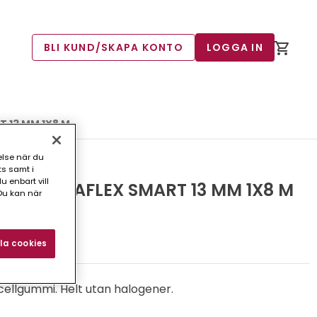
BLI KUND/SKAPA KONTO
LOGGA IN
 13 MM 1X8 M
else när du
ts samt i
 enbart vill
 NH/ARMAFLEX SMART 13 MM 1X8 M
Du kan när
3)
la cookies
t cellgummi. Helt utan halogener.