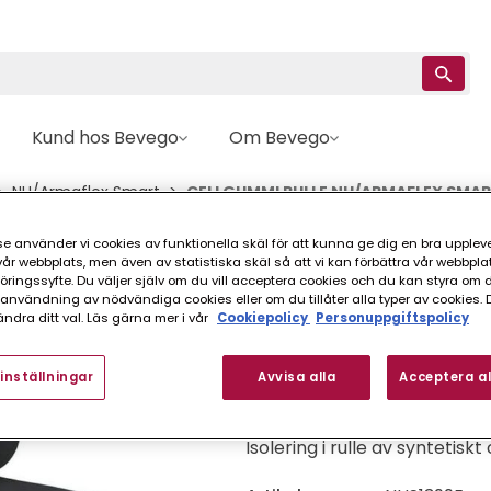
Kund hos Bevego
Om Bevego
NH/Armaflex Smart
CELLGUMMI RULLE NH/ARMAFLEX SMART
e använder vi cookies av funktionella skäl för att kunna ge dig en bra upplev
Armacell
r webbplats, men även av statistiska skäl så att vi kan förbättra vår webbpla
ingssyfte. Du väljer själv om du vill acceptera cookies och du kan styra om du
CELLGUMMI RULLE
nvändning av nödvändiga cookies eller om du tillåter alla typer av cookies. 
ndra ditt val. Läs gärna mer i vår
Cookiepolicy
Personuppgiftspolicy
FINNS I FLER VARIANTER (
inställningar
Avvisa alla
Acceptera al
Isolering i rulle av syntetisk