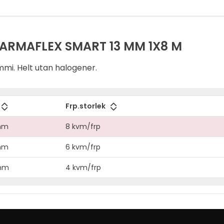
ARMAFLEX SMART 13 MM 1X8 M
gummi. Helt utan halogener.
Frp.storlek
mm
8 kvm/frp
mm
6 kvm/frp
mm
4 kvm/frp