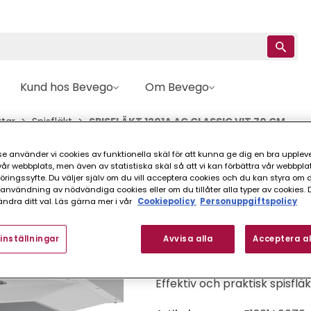
Kund hos Bevego
Om Bevego
ktar
Spisfläkt
SPISFLÄKT 1201A AC CLASSIC VIT 70 CM
e använder vi cookies av funktionella skäl för att kunna ge dig en bra upplev
Franke
r webbplats, men även av statistiska skäl så att vi kan förbättra vår webbpla
ingssyfte. Du väljer själv om du vill acceptera cookies och du kan styra om du
SPISFLÄKT 1201A A
nvändning av nödvändiga cookies eller om du tillåter alla typer av cookies. 
ndra ditt val. Läs gärna mer i vår
Cookiepolicy
Personuppgiftspolicy
FINNS I FLER VARIANTER (
inställningar
Avvisa alla
Acceptera al
Effektiv och praktisk spisf