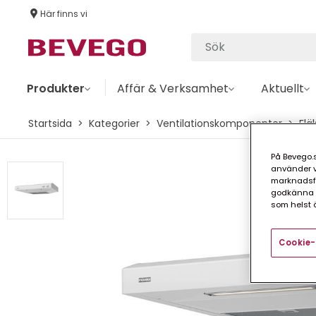
Här finns vi
Produkter
Affär & Verksamhet
Aktuellt
Startsida
Kategorier
Ventilationskomponenter
Flä
På Bevego.s
använder vå
marknadsför
godkänna a
som helst ä
Cookie-