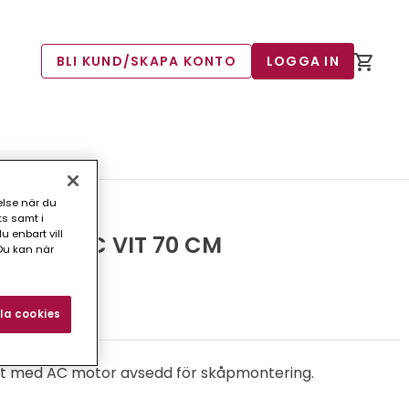
BLI KUND/SKAPA KONTO
LOGGA IN
else när du
ts samt i
 enbart vill
C CLASSIC VIT 70 CM
Du kan när
3)
la cookies
läkt med AC motor avsedd för skåpmontering.