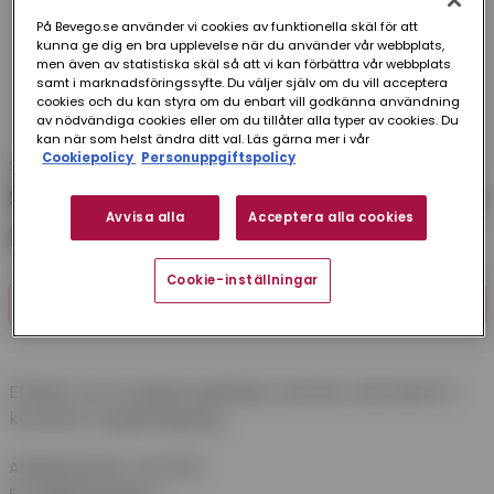
På Bevego.se använder vi cookies av funktionella skäl för att
kunna ge dig en bra upplevelse när du använder vår webbplats,
men även av statistiska skäl så att vi kan förbättra vår webbplats
samt i marknadsföringssyfte. Du väljer själv om du vill acceptera
cookies och du kan styra om du enbart vill godkänna användning
av nödvändiga cookies eller om du tillåter alla typer av cookies. Du
kan när som helst ändra ditt val. Läs gärna mer i vår
Cookiepolicy
Personuppgiftspolicy
Systemair
SPISKÅPA MONOLIT-16 TRAFO RF AC
Avvisa alla
Acceptera alla cookies
HÖ 60 CM
Cookie-inställningar
FINNS I FLER VARIANTER (2)
Effektiv och praktisk spiskåpa med lite volymdel för
konstant osuppfångning.
Artikelnummer:
SKSYM05