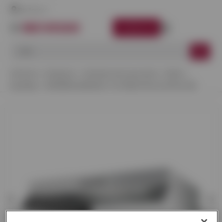
Här finns vi
LOGGA IN
Startsida
Kategorier
Ventilationskomponenter
Fläktar
Spiskåpa
SPISKÅPA MONOLIT-16 TRAFO RF AC HÖ 60 CM