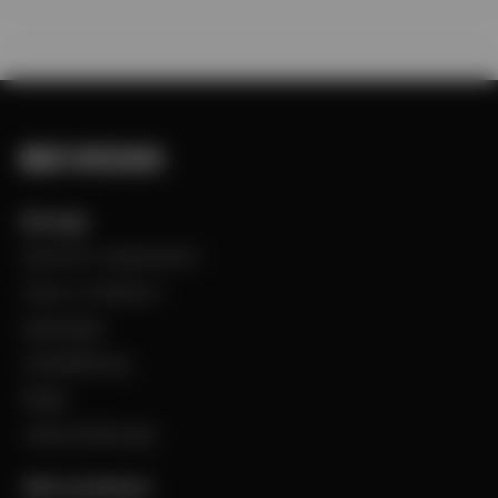
Bevego
Historia & Organisation
Vision & Värdeord
Uppdraget
Visselblåsning
Filialer
Jobba på Bevego
Vårt sortiment