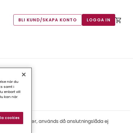
BLI KUND/SKAPA KONTO
LOGGA IN
00-200
else när du
ts samt i
 enbart vill
Du kan när
18)
la cookies
 och GTH galler, används då anslutningslåda ej