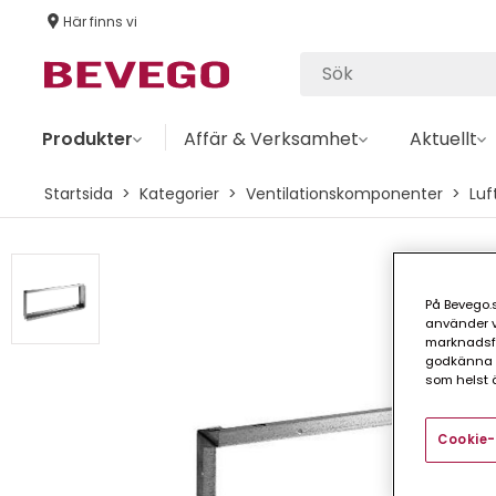
Här finns vi
Produkter
Affär & Verksamhet
Aktuellt
Startsida
Kategorier
Ventilationskomponenter
Luf
På Bevego.s
använder vå
marknadsför
godkänna a
som helst ä
Cookie-