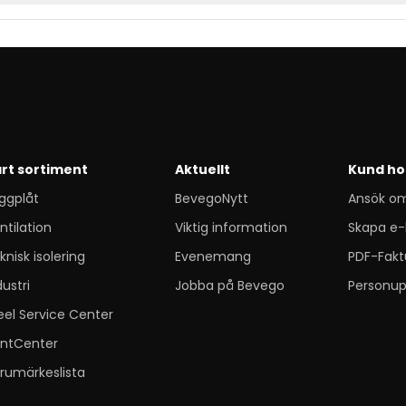
rt sortiment
Aktuellt
Kund ho
ggplåt
BevegoNytt
Ansök o
ntilation
Viktig information
Skapa e-
knisk isolering
Evenemang
PDF-Fakt
dustri
Jobba på Bevego
Personup
eel Service Center
ntCenter
rumärkeslista