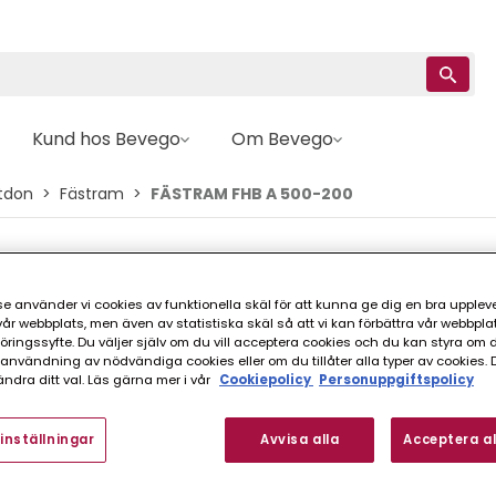
Kund hos Bevego
Om Bevego
tdon
Fästram
FÄSTRAM FHB A 500-200
Swegon
FÄSTRAM FHB A 5
e använder vi cookies av funktionella skäl för att kunna ge dig en bra upplev
r webbplats, men även av statistiska skäl så att vi kan förbättra vår webbpla
ingssyfte. Du väljer själv om du vill acceptera cookies och du kan styra om du
nvändning av nödvändiga cookies eller om du tillåter alla typer av cookies. 
FINNS I FLER VARIANTER (
ndra ditt val. Läs gärna mer i vår
Cookiepolicy
Personuppgiftspolicy
inställningar
Avvisa alla
Acceptera al
Fästram till bla Swegons GRL
används.