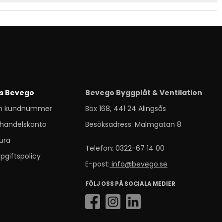
s Bevego
Bevego Byggplåt & Ventilation
m kundnummer
Box 168, 441 24 Alingsås
handelskonto
Besöksadress: Malmgatan 8
ura
Telefon: 0322-67 14 00
pgiftspolicy
E-post:
info@bevego.se
FÖLJ OSS PÅ SOCIALA MEDIER