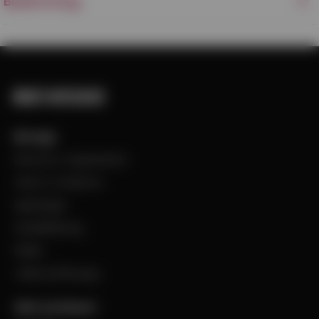
Beskrivning
Bevego
Historia & Organisation
Vision & Värdeord
Uppdraget
Visselblåsning
Filialer
Jobba på Bevego
Vårt sortiment