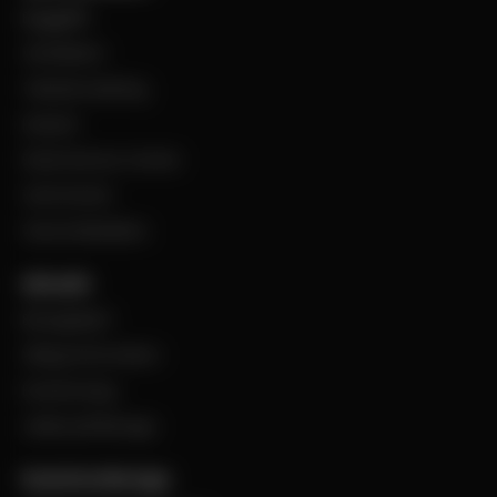
Byggplåt
Ventilation
Teknisk isolering
Industri
Steel Service Center
VentCenter
Varumärkeslista
Aktuellt
BevegoNytt
Viktig information
Evenemang
Jobba på Bevego
Kund hos Bevego