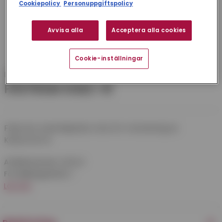
Cookiepolicy
Personuppgiftspolicy
Avvisa alla
Acceptera alla cookies
Cookie-inställningar
Fläkt Group
FÄSTRAM KGEZ-41
Fästram med iskjutbar stos för montering av
KGEA/VDTA.
Artikelnummer:
KGEZ41
Försäljningsenhet:
1
Läs mer