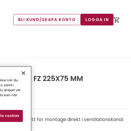
BLI KUND/SKAPA KONTO
LOGGA IN
200-400) FZ 225X75 MM
else när du
ts samt i
 enbart vill
Du kan när
20)
la cookies
lameller avsett för montage direkt i ventilationskanal.