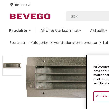
Här finns vi
Produkter
Affär & Verksamhet
Aktuellt
Startsida
Kategorier
Ventilationskomponenter
Luf
På Bevego.s
använder vå
marknadsför
godkänna a
som helst ä
Cookie-