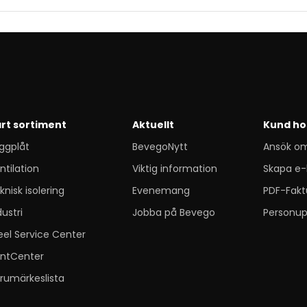
rt sortiment
Aktuellt
Kund ho
ggplåt
BevegoNytt
Ansök o
ntilation
Viktig information
Skapa e-
knisk isolering
Evenemang
PDF-Fakt
dustri
Jobba på Bevego
Personup
eel Service Center
ntCenter
rumärkeslista