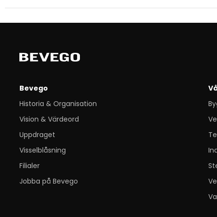
Bevego
Vå
Historia & Organisation
By
Vision & Värdeord
Ve
Uppdraget
Te
Visselblåsning
In
Filialer
St
Jobba på Bevego
Ve
Va