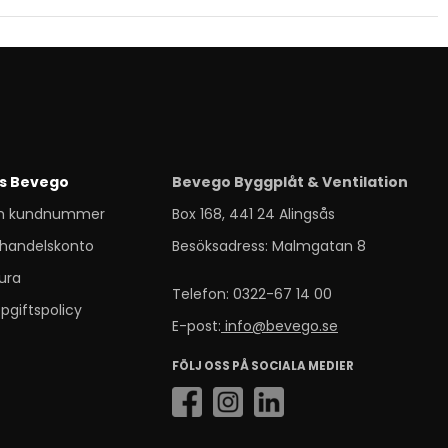
s Bevego
Bevego Byggplåt & Ventilation
m kundnummer
Box 168, 441 24 Alingsås
handelskonto
Besöksadress: Malmgatan 8
ura
Telefon: 0322-67 14 00
pgiftspolicy
E-post:
info@bevego.se
FÖLJ OSS PÅ SOCIALA MEDIER