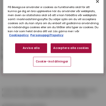
På Bevego.se använder vi cookies av funktionella skäl för att
kunna ge dig en bra upplevelse när du använder vår webbplats,
men även av statistiska skäl så att vi kan förbättra vår webbplats
samt i marknadsföringssyfte. Du väljer själv om du vill acceptera
cookies och du kan styra om du enbart vill godkänna användning
av nödvändiga cookies eller om du tillåter alla typer av cookies. Du
kan när som helst ändra ditt val. Läs gärna mer i vår
Cookiepolicy
Personuppgiftspolicy
Fresh
AGGREGAT FRX 350 SEH FRESH HÖ
Avvisa alla
Acceptera alla cookies
ELBAT. INKL STYR RG
Cookie-inställningar
FINNS I FLER VARIANTER (2)
Fresh FRX 350S är ett högeranslutet aggregat som
levereras inklusive elbatteri och kontrollpanel.