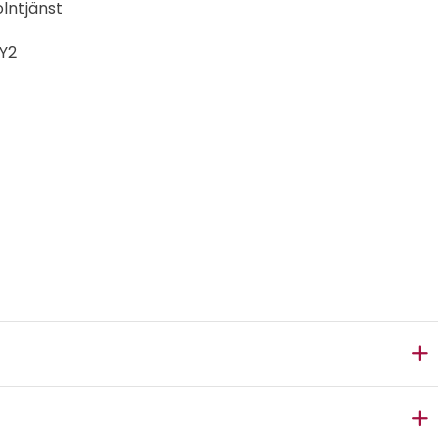
lntjänst
Y2