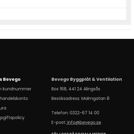
s Bevego
Bevego Byggplåt & Ventilation
m kundnummer
Box 168, 441 24 Alingsås
handelskonto
Besöksadress: Malmgatan 8
ura
Telefon: 0322-67 14 00
pgiftspolicy
E-post:
info@bevego.se