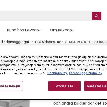
Kund hos Bevego
Om Bevego
tilationsaggregat
FTX Sidoanslutet
AGGREGAT HERU 100 S
Östberg
e använder vi cookies av funktionella skäl för att kunna ge dig en bra upplev
r webbplats, men även av statistiska skäl så att vi kan förbättra vår webbpla
AGGREGAT HERU 10
ingssyfte. Du väljer själv om du vill acceptera cookies och du kan styra om du
nvändning av nödvändiga cookies eller om du tillåter alla typer av cookies. 
ndra ditt val. Läs gärna mer i vår
Cookiepolicy
Personuppgiftspolicy
FINNS I FLER VARIANTER (
inställningar
Avvisa alla
Acceptera al
Ventilationsaggregat med sid
och andra lokaler där det st