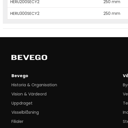
HERU200SECY2
250 mm
HERU300SECY2
250 mm
Bevego
Vå
Historia & Organisation
By
Vision & Värdeord
Ve
Uppdraget
Te
Visselblåsning
In
Filialer
St