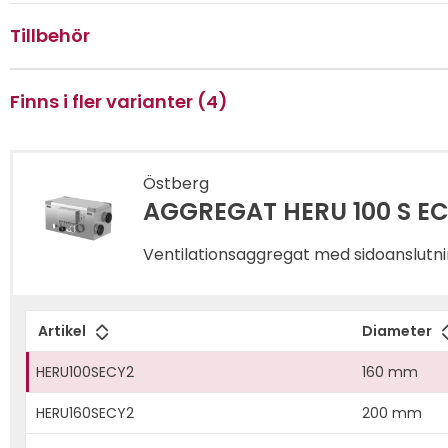
Tillbehör
Finns i fler varianter (4)
Östberg
AGGREGAT HERU 100 S E
Ventilationsaggregat med sidoanslutning
Styrs av HERU IQ-appen via Bluetooth e
Artikel
Diameter
HERU100SECY2
160 mm
HERU160SECY2
200 mm