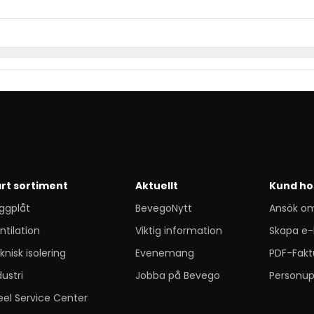
rt sortiment
Aktuellt
Kund ho
ggplåt
BevegoNytt
Ansök o
ntilation
Viktig information
Skapa e-
knisk isolering
Evenemang
PDF-Fakt
dustri
Jobba på Bevego
Personup
eel Service Center