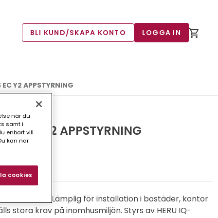
BLI KUND/SKAPA KONTO
LOGGA IN
 EC Y2 APPSTYRNING
else när du
ts samt i
0 S EC Y2 APPSTYRNING
 enbart vill
Du kan när
4)
la cookies
oanslutning. Lämplig för installation i bostäder, kontor
älls stora krav på inomhusmiljön. Styrs av HERU IQ-