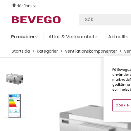
Här finns vi
Produkter
Affär & Verksamhet
Aktuellt
Startsida
Kategorier
Ventilationskomponenter
Ven
På Bevego.s
använder vå
marknadsför
godkänna a
som helst ä
Cookie-