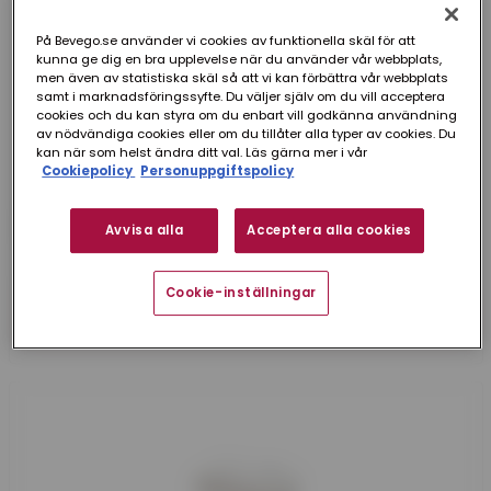
På Bevego.se använder vi cookies av funktionella skäl för att
kunna ge dig en bra upplevelse när du använder vår webbplats,
men även av statistiska skäl så att vi kan förbättra vår webbplats
samt i marknadsföringssyfte. Du väljer själv om du vill acceptera
cookies och du kan styra om du enbart vill godkänna användning
av nödvändiga cookies eller om du tillåter alla typer av cookies. Du
kan när som helst ändra ditt val. Läs gärna mer i vår
Cookiepolicy
Personuppgiftspolicy
Systemair
KANALVÄRMARE CB
Avvisa alla
Acceptera alla cookies
Kanalvärmare av aluzinkbelagd stålplåt med
Cookie-inställningar
värmeelement av rostfritt stål.
VISA VARIANTER (23)