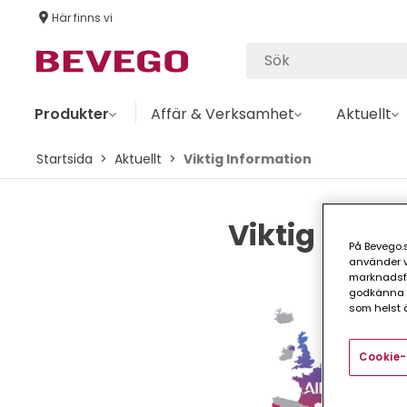
Här finns vi
Produkter
Affär & Verksamhet
Aktuellt
Startsida
Aktuellt
Viktig Information
Viktig info
På Bevego.s
använder vå
marknadsför
godkänna a
som helst ä
Cookie-