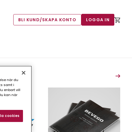
BLI KUND/SKAPA KONTO
LOGGA IN
else när du
ts samt i
 enbart vill
Du kan när
la cookies