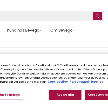
Kund hos Bevego
Om Bevego
rmation
e använder vi cookies av funktionella skäl för att kunna ge dig en bra upplev
r webbplats, men även av statistiska skäl så att vi kan förbättra vår webbpla
ingssyfte. Du väljer själv om du vill acceptera cookies och du kan styra om du
nvändning av nödvändiga cookies eller om du tillåter alla typer av cookies. 
ndra ditt val. Läs gärna mer i vår
Cookiepolicy
Personuppgiftspolicy
inställningar
Avvisa alla
Acceptera al