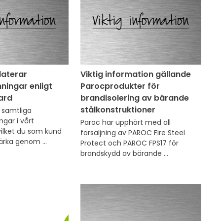
aterar
Viktig information gällande
ningar enligt
Parocprodukter för
ard
brandisolering av bärande
stålkonstruktioner
 samtliga 
gar i vårt 
Paroc har upphört med all 
ilket du som kund 
försäljning av PAROC Fire Steel 
ärka genom 
Protect och PAROC FPS17 för 
mningar på vår 
brandskydd av bärande 
or och följesedlar. 
stålkonstruktioner
 kommer att 
att de nya 
räder i kraft från 
ag 4 november.