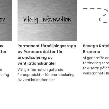
av
Permanent försäljningsstopp
Bevego Rotebr
kter
av Parocprodukter för
Bromma
brandisolering av
Vi genomför en 
ventilationskanaler
förändring som 
fokuserar på at
e 
Viktig information gällande 
verksamhet i 
ering 
Parocprodukter för brandisolering 
av ventilationskanaler