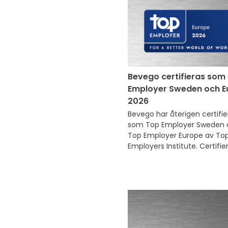
Bevego certifieras som
Employer Sweden och E
2026
Bevego har återigen certifier
som Top Employer Sweden o
Top Employer Europe av Top
Employers Institute. Certifie
för 2026 är ett tydligt erkän
av Bevegos långsiktiga och 
strukturerade arbete med at
skapa en attraktiv, trygg och
utvecklande arbetsplats.