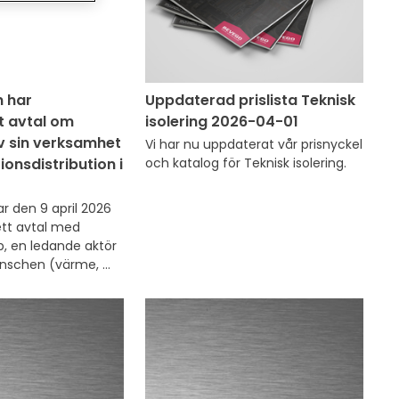
n har
Uppdaterad prislista Teknisk
t avtal om
isolering 2026-04-01
av sin verksamhet
Vi har nu uppdaterat vår prisnyckel 
ionsdistribution i
och katalog för Teknisk isolering.
r den 9 april 2026 
tt avtal med 
, en ledande aktör 
nschen (värme, 
luftkonditionering), 
v sin 
erksamhet inom 
gplåt och teknisk 
en.