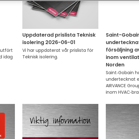
Uppdaterad prislista Teknisk
Saint-Gobai
isolering 2026-06-01
underteckna
försäljning 
tfört 
Vi har uppdaterat vår prislista för 
 idag 
Teknisk isolering.
inom ventilat
Norden
Saint‑Gobain ha
undertecknat e
AIRVANCE Group
inom HVAC‑bra
ventilation och 
om försäljning a
distributionsv
ventilation, byg
isolering i Nord