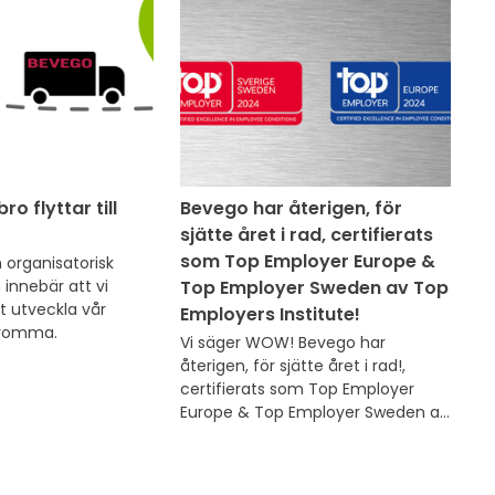
o flyttar till
Bevego har återigen, för
sjätte året i rad, certifierats
som Top Employer Europe &
organisatorisk 
innebär att vi 
Top Employer Sweden av Top
t utveckla vår 
Employers Institute!
Bromma.
Vi säger WOW! Bevego har 
återigen, för sjätte året i rad!, 
certifierats som Top Employer 
Europe & Top Employer Sweden av 
Top Employers Institute!