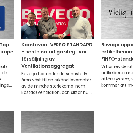
 Top
Komfovent VERSO STANDARD
Bevego uppd
urope
- nästa naturliga steg i vår
artikelbenäm
försäljning av
FINFO-stand
Ventilationsaggregat
ats 
Vi har reviderat
ch 
artikelbenämnin
Bevego har under de senaste 15 
 
affärssystem, v
åren växt till en erkänd leverantör 
ringen 
kommer att m
av de mindre storlekarna inom 
nande 
tydligare benä
Bostadsventilation, och siktar nu 
hemsida, faktur
vidare för en försäljningsutveckling 
t 
En uppdatering
även mot de ”en storlek större” 
 
genomföras så 
varianterna ofta benämnda som 
benämningarna t
s.k. Kompaktaggregat.
och med månd