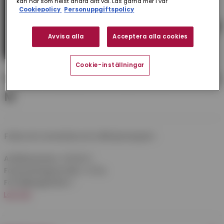
kan när som helst ändra ditt val. Läs gärna mer i vår
Cookiepolicy
Personuppgiftspolicy
Avvisa alla
Acceptera alla cookies
Cookie-inställningar
PLASTFOLIE BASTU 1200X0,08 MM 25
M
Folie som används som diffusionsspärr.
Artikelnummer:
4024547
Förpackningsstorlek:
1 st/frp
Försäljningsenhet:
1
Läs mer