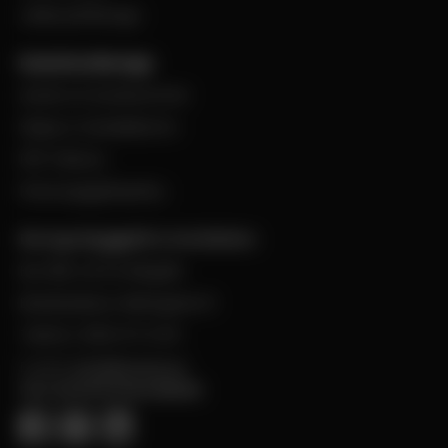
Jobba på Bevego
Kund hos Bevego
Ansök om kundnummer
Skapa e-handelskonto
PDF-Faktura
Personuppgiftspolicy
Bevego Byggplåt & Ventilation
Box 168, 441 24 Alingsås
Besöksadress: Malmgatan 8
Telefon: 0322-67 14 00
E-post:
info@bevego.se
FÖLJ OSS PÅ SOCIALA MEDIER