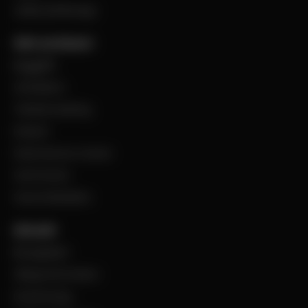
Jobba på Bevego
Vårt sortiment
Byggplåt
Ventilation
Teknisk isolering
Industri
Steel Service Center
VentCenter
Varumärkeslista
Aktuellt
BevegoNytt
Viktig information
Evenemang