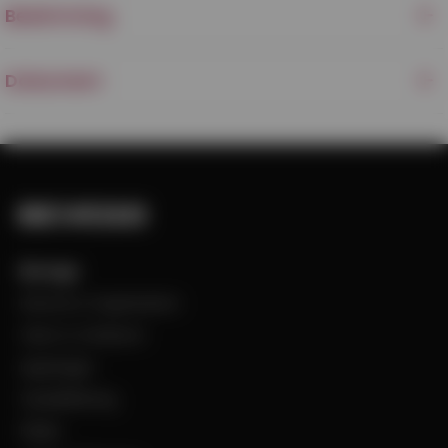
Beskrivning
Dokument
Bevego
Historia & Organisation
Vision & Värdeord
Uppdraget
Visselblåsning
Filialer