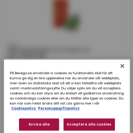
Paroc
DREV BRANDREMSA FPY1 PAROC 30
MM 70X900 MM
Brandskyddsremsan PAROC FPY 1 är av obrännbar
stenullsisolering och används som brandskyddstätning
VISA VARIANT
På Bevego.se använder vi cookies av funktionella skäl för att
runt dörrar, fönster och andra strukturer.
kunna ge dig en bra upplevelse när du använder vår webbplats,
men även av statistiska skäl så att vi kan förbättra vår webbplats
samt i marknadsföringssyfte. Du väljer själv om du vill acceptera
cookies och du kan styra om du enbart vill godkänna användning
av nödvändiga cookies eller om du tillåter alla typer av cookies. Du
kan när som helst ändra ditt val. Läs gärna mer i vår
Cookiepolicy
Personuppgiftspolicy
Avvisa alla
Acceptera alla cookies