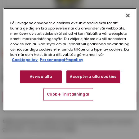
På Bevego.se använder vi cookies av funktionella skäl för att
kunna ge dig en bra upplevelse när du använder vår webbplats,
men även av statistiska skäl så att vi kan förbättra vår webbplats
samt i marknadsföringssyfte. Du väljer själv om du vill acceptera
cookies och du kan styra om du enbart vill godkänna användning
av nödvändiga cookies eller om du tillåter alla typer av cookies. Du
kan när som helst ändra ditt val. Läs gärna mer i vår
Cookiepolicy
Personuppgiftspolicy
MERCALIN
MÄRKFÄRG MERCALIN BLÅ 500 ML
Avvisa alla
Acceptera alla cookies
Cookie-inställningar
FINNS I FLER VARIANTER (3)
Miljöanpassad snabbtorkande märkfärg med mycket
god täck- och sträckförmåga.