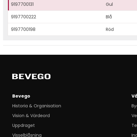
9197700131
Gul
9197700222
Blå
9197700198
Röd
Bevego
Vå
Historia & Organisation
By
Vision & Värdeord
Ve
Uppdraget
Te
Visselblåsning
In