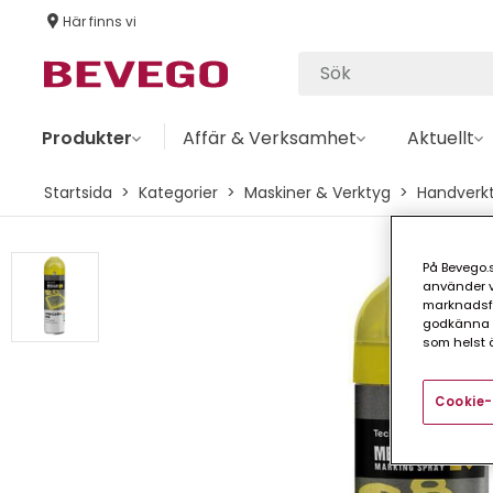
Här finns vi
Produkter
Affär & Verksamhet
Aktuellt
Startsida
Kategorier
Maskiner & Verktyg
Handverk
På Bevego.s
använder vå
marknadsför
godkänna a
som helst ä
Cookie-