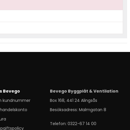
s Bevego
Bevego Byggplåt & Ventilation
m kundnummer
Box 168, 441 24 Alingsås
handelskonto
Besöksadress: Malmgatan 8
ura
Telefon: 0322-67 14 00
pgiftspolicy