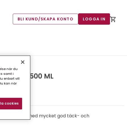
BLI KUND/SKAPA KONTO
LOGGA IN
else när du
ts samt i
IN GUL 500 ML
 enbart vill
Du kan när
3)
la cookies
de märkfärg med mycket god täck- och