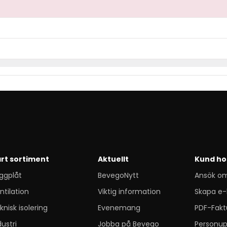
rt sortiment
Aktuellt
Kund ho
ggplåt
BevegoNytt
Ansök o
ntilation
Viktig information
Skapa e-
knisk isolering
Evenemang
PDF-Fakt
dustri
Jobba på Bevego
Personup