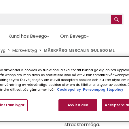
Kund hos Bevego
Om Bevego
tyg
Märkverktyg
MÄRKFÄRG MERCALIN GUL 500 ML
MERCALIN
e använder vi cookies av funktionella skäl för att kunna ge dig en bra upplev
r webbplats, men även av statistiska skäl så att vi kan förbättra vår webbpla
MÄRKFÄRG MERCAL
ingssyfte. Du väljer själv om du vill acceptera cookies och du kan styra om du
nvändning av nödvändiga cookies eller om du tillåter alla typer av cookies. 
ndra ditt val. Läs gärna mer i vår
Cookiepolicy
Personuppgiftspolicy
FINNS I FLER VARIANTER (
inställningar
Avvisa alla
Acceptera al
Miljöanpassad snabbtorkan
sträckförmåga.