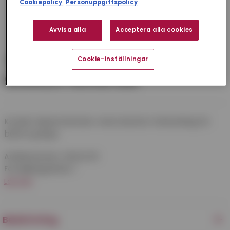
Cookiepolicy
Personuppgiftspolicy
Avvisa alla
Acceptera alla cookies
Cookie-inställningar
SKÄRSLEV 90X160 MM
Koniskt slipad skärslev med olackat trähandtag för
bättre grepp.
Artikelnummer:
GBSSLEV16
Försäljningsenhet:
1
Läs mer
Beskrivning