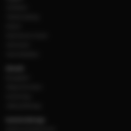
Ventilation
Teknisk isolering
Industri
Steel Service Center
VentCenter
Varumärkeslista
Aktuellt
BevegoNytt
Viktig information
Evenemang
Jobba på Bevego
Kund hos Bevego
Ansök om kundnummer