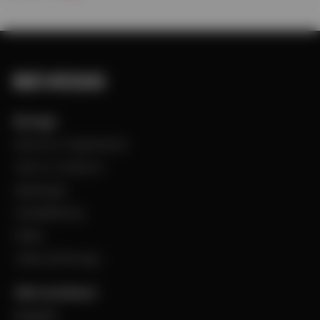
Bevego
Historia & Organisation
Vision & Värdeord
Uppdraget
Visselblåsning
Filialer
Jobba på Bevego
Vårt sortiment
Byggplåt