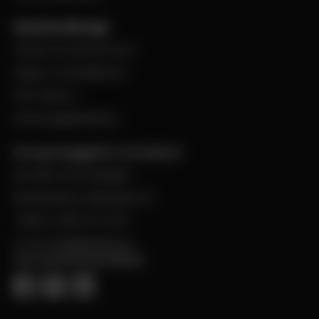
Kund hos Bevego
Ansök om kundnummer
Skapa e-handelskonto
PDF-Faktura
Personuppgiftspolicy
Bevego Byggplåt & Ventilation
Box 168, 441 24 Alingsås
Besöksadress: Malmgatan 8
Telefon: 0322-67 14 00
E-post:
info@bevego.se
FÖLJ OSS PÅ SOCIALA MEDIER