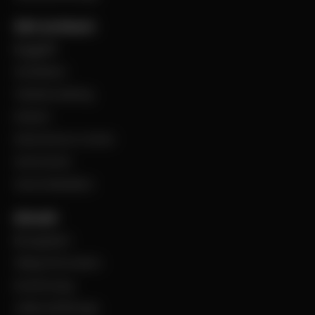
Vårt sortiment
Byggplåt
Ventilation
Teknisk isolering
Industri
Steel Service Center
VentCenter
Varumärkeslista
Aktuellt
BevegoNytt
Viktig information
Evenemang
Jobba på Bevego