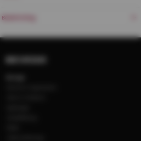
Beskrivning
Bevego
Historia & Organisation
Vision & Värdeord
Uppdraget
Visselblåsning
Filialer
Jobba på Bevego