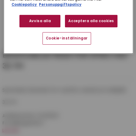
Cookiepolicy
Personuppgiftspolicy
Avvisa alla
Acceptera alla cookies
Cookie-inställningar
BÅGFILSBLAD 6620 FÖR SPIRO HSS
32 TPI
Spiroblad i bimetall. För rostfritt, metall och stålplåt.
32 TPI
Artikelnummer:
94206620
Försäljningsenhet:
1
Läs mer