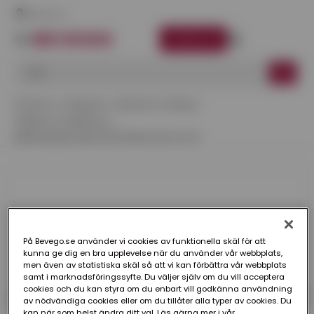
Här finns vi
LOGGA IN
Startsida
Kategorier
Maskiner & Verktyg
Sågblad & Sågklingor
BÅGFILSBLAD 6620 FÖR SPIRO HSS 32 TPI
På Bevego.se använder vi cookies av funktionella skäl för att
kunna ge dig en bra upplevelse när du använder vår webbplats,
men även av statistiska skäl så att vi kan förbättra vår webbplats
samt i marknadsföringssyfte. Du väljer själv om du vill acceptera
cookies och du kan styra om du enbart vill godkänna användning
av nödvändiga cookies eller om du tillåter alla typer av cookies. Du
kan när som helst ändra ditt val. Läs gärna mer i vår