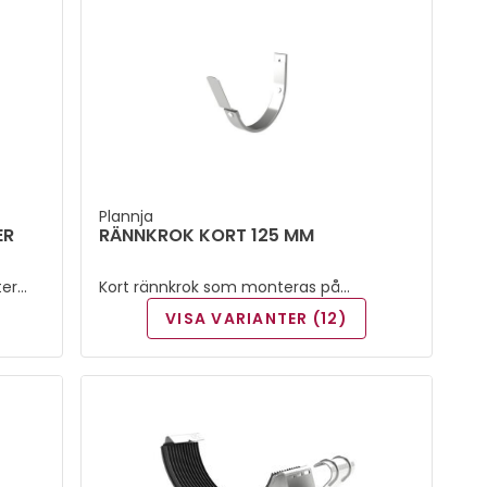
Plannja
ER
RÄNNKROK KORT 125 MM
ter
Kort rännkrok som monteras på
takfotsbrädan.
VISA VARIANTER (12)