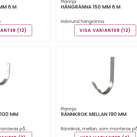
Plannja
MM 6 M
HÄNGRÄNNA 150 MM 6 M
a
Halvrund hängränna
IANTER (12)
VISA VARIANTER (12)
Plannja
100 MM
RÄNNKROK MELLAN 190 MM
monteras på
Rännkrok, mellan, som monteras på
takfotsbrädan.