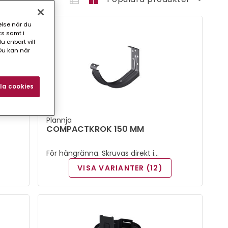
else när du
ts samt i
 enbart vill
Du kan när
la cookies
Plannja
COMPACTKROK 150 MM
För hängränna. Skruvas direkt i
takfotsbrädan.
VISA VARIANTER (12)