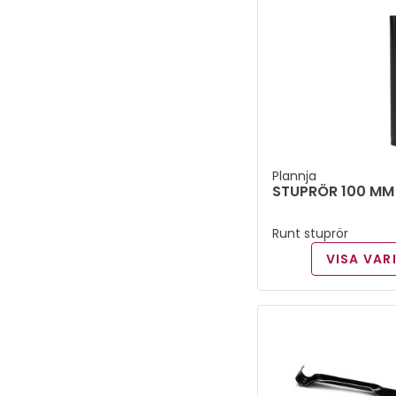
Utkastare
(
8
)
2000 mm
(
5
)
Vattenkupa
(
7
)
2500 mm
(
6
)
Överspolningsskydd
(
4
)
3000 mm
(
13
)
4000 mm
(
15
)
Plannja
STUPRÖR 100 MM
5000 mm
(
11
)
Runt stuprör
6000 mm
(
15
)
VISA VAR