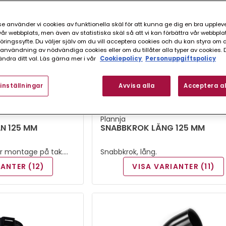
e använder vi cookies av funktionella skäl för att kunna ge dig en bra upplev
r webbplats, men även av statistiska skäl så att vi kan förbättra vår webbpla
ingssyfte. Du väljer själv om du vill acceptera cookies och du kan styra om du
nvändning av nödvändiga cookies eller om du tillåter alla typer av cookies. 
ndra ditt val. Läs gärna mer i vår
Cookiepolicy
Personuppgiftspolicy
inställningar
Avvisa alla
Acceptera al
Plannja
N 125 MM
SNABBKROK LÅNG 125 MM
ör montage på tak.
Snabbkrok, lång.
ing.
IANTER (12)
VISA VARIANTER (11)