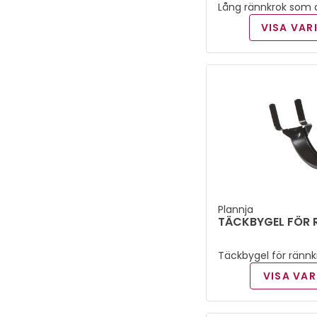
Rörvinkel
(
8
)
Lång rännkrok som 
350 mm
(
2
)
montage på tak och
120 mm
(
15
)
VISA VAR
taklutning.
Skarprörsutkastare
(
5
)
355 mm
(
1
)
150-120 mm
(
1
)
Skarprörsvinkel
(
5
)
360 mm
(
1
)
190-120 mm
(
1
)
Skarvstycke
(
1
)
365 mm
(
2
)
125 mm
(
45
)
Snabbkrok
(
8
)
370 mm
(
1
)
130 mm
(
1
)
Sockelknä
(
8
)
374 mm
(
1
)
150 mm
(
38
)
Plannja
Stagband
(
2
)
TÄCKBYGEL FÖR 
375 mm
(
2
)
190 mm
(
6
)
Täckbygel för rännkr
Stuprör
(
40
)
befintlig rännkrok.
500 mm
(
5
)
VISA VAR
Täckbygel
(
3
)
1000 mm
(
5
)