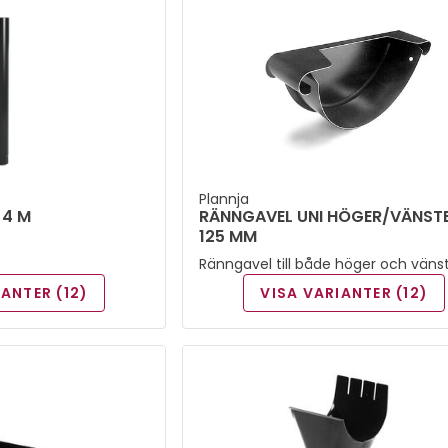
Plannja
 4 M
RÄNNGAVEL UNI HÖGER/VÄNST
125 MM
Ränngavel till både höger och väns
sida. Dimension 125 mm.
IANTER (12)
VISA VARIANTER (12)