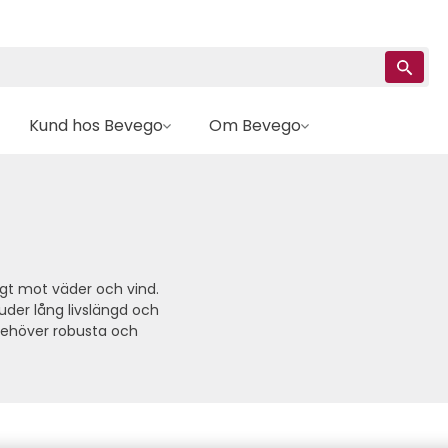
Kund hos Bevego
Om Bevego
igt mot väder och vind.
uder lång livslängd och
 behöver robusta och