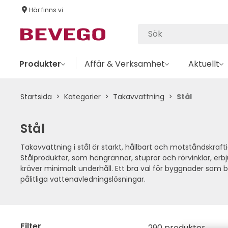
Här finns vi
Produkter
Affär & Verksamhet
Aktuellt
Startsida
Kategorier
Takavvattning
Stål
Stål
Takavvattning i stål är starkt, hållbart och motståndskraft
Stålprodukter, som hängrännor, stuprör och rörvinklar, erbj
kräver minimalt underhåll. Ett bra val för byggnader som
pålitliga vattenavledningslösningar.
Filter
290 produkter