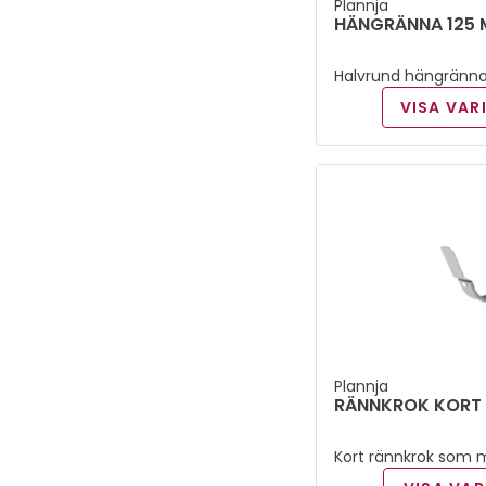
Plannja
HÄNGRÄNNA 125 
Halvrund hängränn
VISA VAR
Plannja
RÄNNKROK KORT 
Kort rännkrok som 
takfotsbrädan.