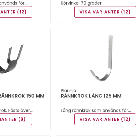
används för
Rörvinkel 70 grader.
 bockas efter
IANTER (12)
VISA VARIANTER (12)
Plannja
RÄNNKROK 150 MM
RÄNNKROK LÅNG 125 MM
ok. Fästs över
Lång rännkrok som används för
montage på tak och bockas efter
IANTER (9)
VISA VARIANTER (12)
taklutning.