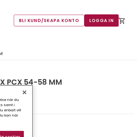
BLI KUND/SKAPA KONTO
LOGGA IN
MM
X PCX 54-58 MM
else när du
30)
ts samt i
 enbart vill
Du kan när
tansskålar.