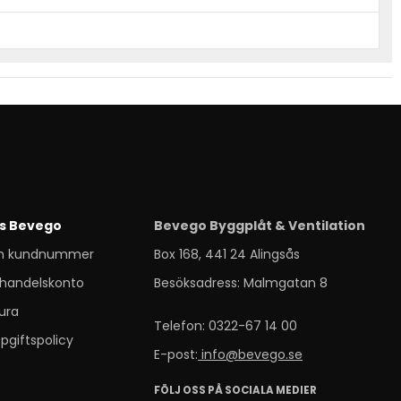
s Bevego
Bevego Byggplåt & Ventilation
m kundnummer
Box 168, 441 24 Alingsås
handelskonto
Besöksadress: Malmgatan 8
ura
Telefon: 0322-67 14 00
pgiftspolicy
E-post:
info@bevego.se
FÖLJ OSS PÅ SOCIALA MEDIER