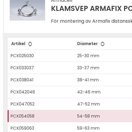
Armacell
KLAMSVEP ARMAFIX P
För montering av Armafix distanssk
Artikel
Diameter
PCX025030
25-30 mm
PCX033037
33-37 mm
PCX038041
38-41 mm
PCX042046
42-46 mm
PCX047052
47-52 mm
PCX054058
54-58 mm
PCX059063
59-63 mm