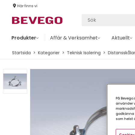
Här finns vi
Produkter
Affär & Verksamhet
Aktuellt
Startsida
Kategorier
Teknisk Isolering
Distansskåla
På Bevego.s
använder vå
marknadsför
godkänna a
som helst ä