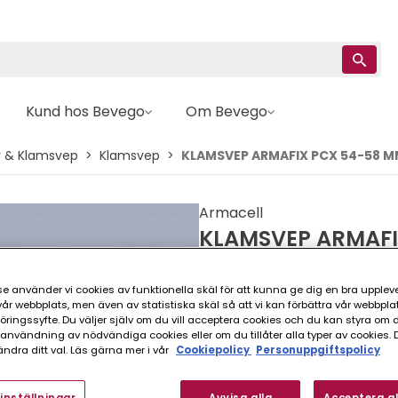
Kund hos Bevego
Om Bevego
r & Klamsvep
Klamsvep
KLAMSVEP ARMAFIX PCX 54-58 
Armacell
KLAMSVEP ARMAFI
e använder vi cookies av funktionella skäl för att kunna ge dig en bra upplev
FINNS I FLER VARIANTER (
r webbplats, men även av statistiska skäl så att vi kan förbättra vår webbpla
ingssyfte. Du väljer själv om du vill acceptera cookies och du kan styra om du
nvändning av nödvändiga cookies eller om du tillåter alla typer av cookies. 
ndra ditt val. Läs gärna mer i vår
Cookiepolicy
Personuppgiftspolicy
För montering av Armafix dis