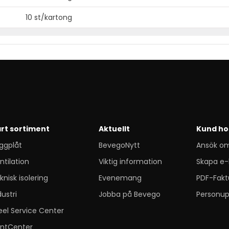
10 st/kartong
rt sortiment
Aktuellt
Kund ho
ggplåt
BevegoNytt
Ansök o
ntilation
Viktig information
Skapa e-
knisk isolering
Evenemang
PDF-Fakt
dustri
Jobba på Bevego
Personup
eel Service Center
ntCenter