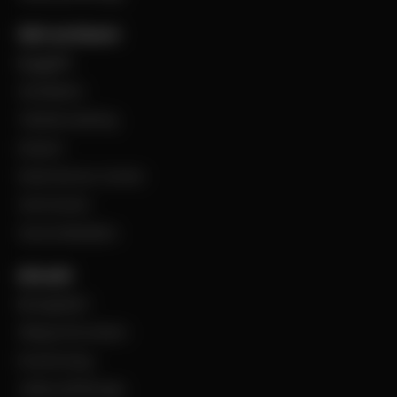
Vårt sortiment
Byggplåt
Ventilation
Teknisk isolering
Industri
Steel Service Center
VentCenter
Varumärkeslista
Aktuellt
BevegoNytt
Viktig information
Evenemang
Jobba på Bevego