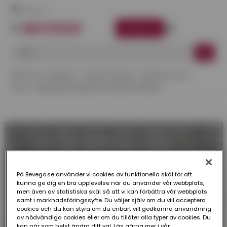
Här finns vi
LOGGA IN
Startsida
Kategorier
Teknisk Isolering
Tekniska Vävar
Vävar
VÅFFELVÄV W2160 PT15 KAR SF 1X50 M
På Bevego.se använder vi cookies av funktionella skäl för att
kunna ge dig en bra upplevelse när du använder vår webbplats,
men även av statistiska skäl så att vi kan förbättra vår webbplats
samt i marknadsföringssyfte. Du väljer själv om du vill acceptera
cookies och du kan styra om du enbart vill godkänna användning
av nödvändiga cookies eller om du tillåter alla typer av cookies. Du
kan när som helst ändra ditt val. Läs gärna mer i vår