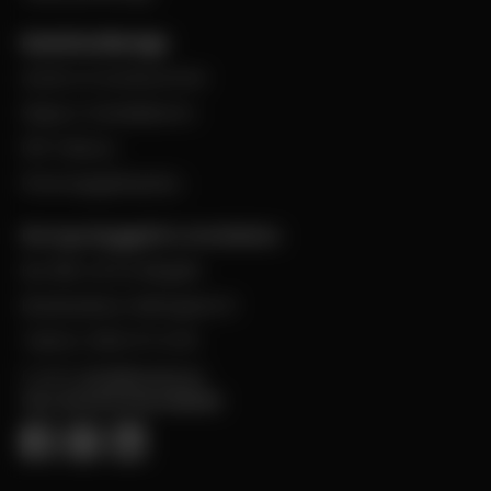
Kund hos Bevego
Ansök om kundnummer
Skapa e-handelskonto
PDF-Faktura
Personuppgiftspolicy
Bevego Byggplåt & Ventilation
Box 168, 441 24 Alingsås
Besöksadress: Malmgatan 8
Telefon: 0322-67 14 00
E-post:
info@bevego.se
FÖLJ OSS PÅ SOCIALA MEDIER