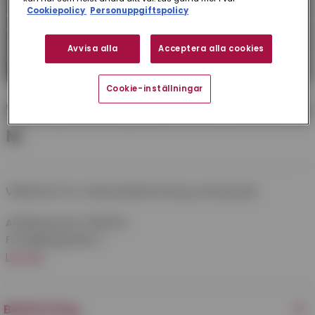
Cookiepolicy
Personuppgiftspolicy
Avvisa alla
Acceptera alla cookies
Cookie-inställningar
VÅFFELVÄV W2160 PT15 KAR SF 1X50
M
Våffelväv för madrasstillverkning, svetsskydd.
Artikelnummer:
9556503
Försäljningsenhet:
1
Läs mer
Beskrivning