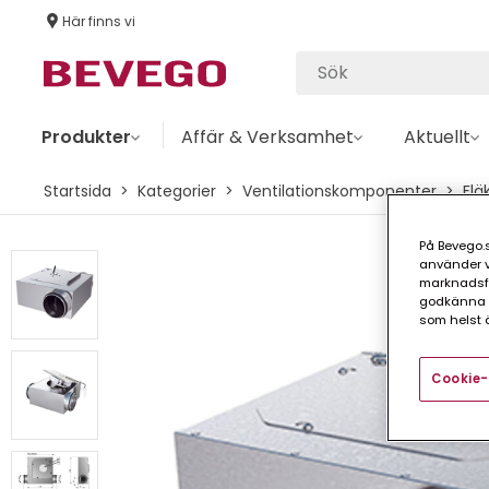
Här finns vi
Produkter
Affär & Verksamhet
Aktuellt
Startsida
Kategorier
Ventilationskomponenter
Flä
På Bevego.s
använder vå
marknadsför
godkänna a
som helst ä
Cookie-