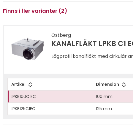
Finns i fler varianter (2)
Östberg
KANALFLÄKT LPKB C1 E
Lågprofil kanalfläkt med cirkulär an
Artikel
Dimension
LPKB100C1EC
100 mm
LPKB125C1EC
125 mm