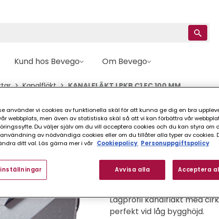
Kund hos Bevego
Om Bevego
ktar
Kanalfläkt
KANALFLÄKT LPKB C1 EC 100 MM
e använder vi cookies av funktionella skäl för att kunna ge dig en bra upplev
Östberg
r webbplats, men även av statistiska skäl så att vi kan förbättra vår webbpla
ingssyfte. Du väljer själv om du vill acceptera cookies och du kan styra om du
KANALFLÄKT LPKB 
nvändning av nödvändiga cookies eller om du tillåter alla typer av cookies. 
ndra ditt val. Läs gärna mer i vår
Cookiepolicy
Personuppgiftspolicy
FINNS I FLER VARIANTER (
inställningar
Avvisa alla
Acceptera al
Lågprofil kanalfläkt med cirk
perfekt vid låg bygghöjd.