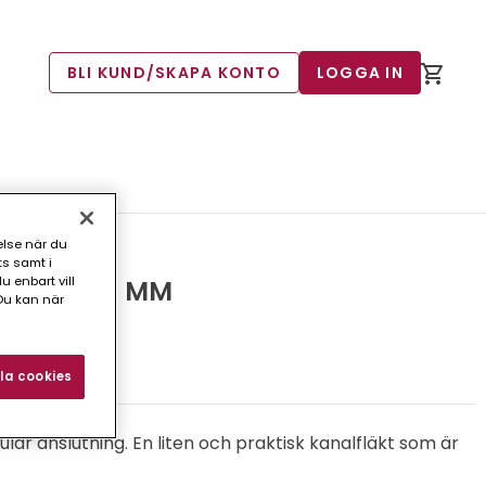
BLI KUND/SKAPA KONTO
LOGGA IN
else när du
ts samt i
 enbart vill
C1 EC 100 MM
Du kan när
2)
la cookies
ulär anslutning. En liten och praktisk kanalfläkt som är