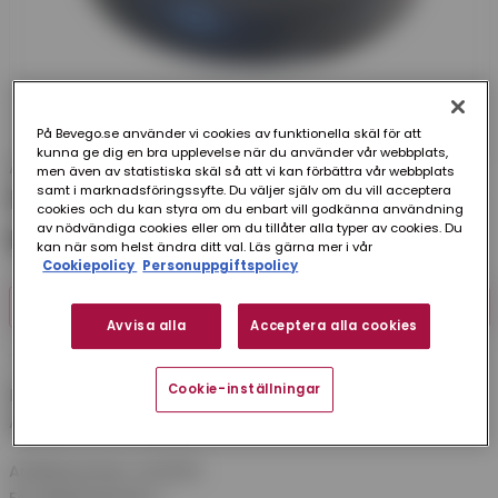
På Bevego.se använder vi cookies av funktionella skäl för att
kunna ge dig en bra upplevelse när du använder vår webbplats,
Altech
men även av statistiska skäl så att vi kan förbättra vår webbplats
samt i marknadsföringssyfte. Du väljer själv om du vill acceptera
FÄSTRAM ALFR-2 ALTECH SLÄT 125
cookies och du kan styra om du enbart vill godkänna användning
av nödvändiga cookies eller om du tillåter alla typer av cookies. Du
MM
kan när som helst ändra ditt val. Läs gärna mer i vår
Cookiepolicy
Personuppgiftspolicy
FINNS I FLER VARIANTER (5)
Avvisa alla
Acceptera alla cookies
Cookie-inställningar
Fästram med gummipackning för montage av
ALFDA/ALTDA luftdon.
Artikelnummer:
ALFR2012