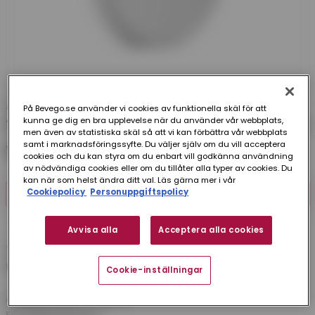
Altech
På Bevego.se använder vi cookies av funktionella skäl för att
TILLUFTSDON ALTD-B ALTECH PLAST
kunna ge dig en bra upplevelse när du använder vår webbplats,
men även av statistiska skäl så att vi kan förbättra vår webbplats
samt i marknadsföringssyfte. Du väljer själv om du vill acceptera
VIT 80 MM
cookies och du kan styra om du enbart vill godkänna användning
av nödvändiga cookies eller om du tillåter alla typer av cookies. Du
kan när som helst ändra ditt val. Läs gärna mer i vår
Cookiepolicy
Personuppgiftspolicy
FINNS I FLER VARIANTER (5)
Avvisa alla
Acceptera alla cookies
Tilluftsdon för snabb och enkel reglering av
tilluftflöden i ventilationsanläggningar.
Cookie-inställningar
Artikelnummer:
ALTDB108