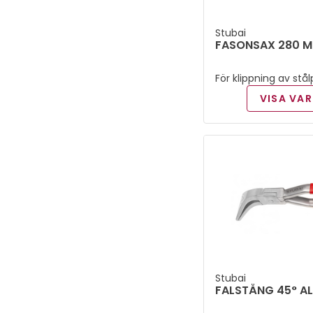
280 mm
(
2
)
Stubai
FASONSAX 280 
300 mm
(
3
)
För klippning av stål
PVC doppade skänkla
VISA VAR
310 mm
(
1
)
320 mm
(
1
)
350 mm
(
1
)
500 mm
(
1
)
570 mm
(
2
)
Stubai
30 m
(
1
)
FALSTÅNG 45° AL