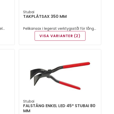
Stubai
TAKPLÅTSAX 350 MM
el
Pelikansax i legerat verktygsstål för långa
och raka skär.
VISA VARIANTER (2)
Stubai
FALSTÅNG ENKEL LED 45° STUBAI 80
MM