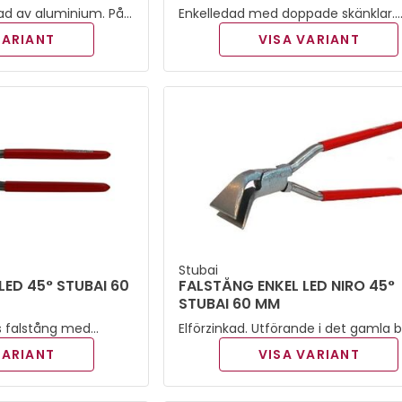
kad av aluminium. På
Enkelledad med doppade skänklar.
vikt är falstången ett
Vinklad i 90 grader.
VARIANT
VISA VARIANT
ar arbetet.
Stubai
LED 45° STUBAI 60
FALSTÅNG ENKEL LED NIRO 45°
STUBAI 60 MM
rs falstång med
Elförzinkad. Utförande i det gamla 
modellen. Vinklad i 45 grader. Dop
VARIANT
VISA VARIANT
skänklar