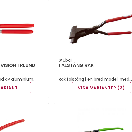
Stubai
VISION FREUND
FALSTÅNG RAK
rkad av aluminium.
Rak falstång i en bred modell med
doppade skänklar
VARIANT
VISA VARIANTER (3)