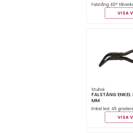
Falstång 45° tillver
grund av dess lätta 
VISA 
verktyg som förenkl
Stubai
FALSTÅNG ENKEL 
MM
Enkel led. 45 grade
doppade skänklar.
VISA 