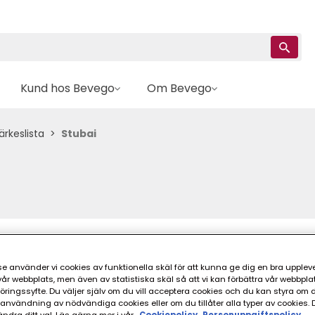
Kund hos Bevego
Om Bevego
rkeslista
Stubai
e använder vi cookies av funktionella skäl för att kunna ge dig en bra upplev
r webbplats, men även av statistiska skäl så att vi kan förbättra vår webbpla
ingssyfte. Du väljer själv om du vill acceptera cookies och du kan styra om du
nvändning av nödvändiga cookies eller om du tillåter alla typer av cookies. 