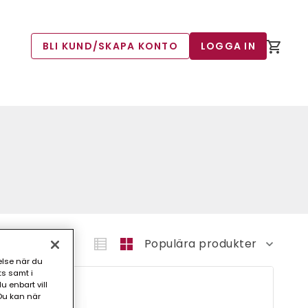
BLI KUND/SKAPA KONTO
LOGGA IN
else när du
ts samt i
 enbart vill
Du kan när