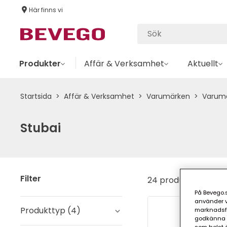
Här finns vi
Produkter
Affär & Verksamhet
Aktuellt
Startsida
Affär & Verksamhet
Varumärken
Varumä
Stubai
Filter
24 produkter
På Bevego.s
använder vå
Produkttyp
(
4
)
marknadsför
godkänna a