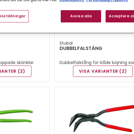
ndra ditt val. Läs gärna mer i vår
Cookiepolicy
Personuppgiftspolicy
inställningar
Avvisa alla
Acceptera al
Stubai
DUBBELFALSTÅNG
oppade skänklar.
Dubbelfalstång för både böjning s
tilltryckning av enkel och dubbelfals
IANTER (2)
VISA VARIANTER (2)
Doppade skänklar.