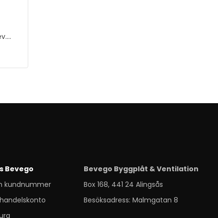
ev.
s Bevego
Bevego Byggplåt & Ventilation
m kundnummer
Box 168, 441 24 Alingsås
handelskonto
Besöksadress: Malmgatan 8
ura