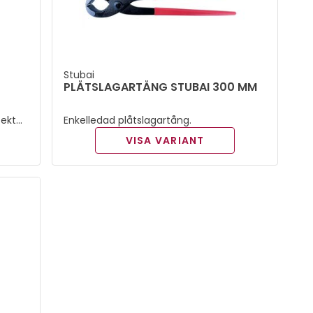
Stubai
PLÅTSLAGARTÅNG STUBAI 300 MM
fekta
Enkelledad plåtslagartång.
ion
VISA VARIANT
inom