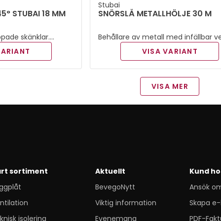
Stubai
5° STUBAI 18 MM
SNÖRSLÅ METALLHÖLJE 30 M
pade skänklar.
Behållare av metall med infällbar v
orta käftar även
Märklinan har fästhake.
VARIANT
VISA VARIANT
VISA MER
rt sortiment
Aktuellt
Kund ho
ggplåt
BevegoNytt
Ansök o
ntilation
Viktig information
Skapa e-
knisk isolering
Evenemang
PDF-Fakt