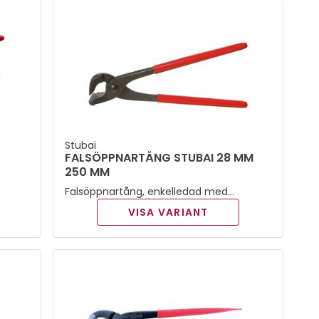
Stubai
FALSÖPPNARTÅNG STUBAI 28 MM
250 MM
Falsöppnartång, enkelledad med
speciellt utformade käftar för
VISA VARIANT
upptagning av dubbefalser.