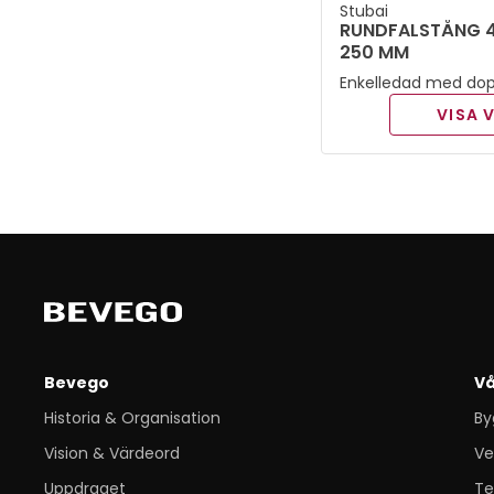
Stubai
RUNDFALSTÅNG 4
250 MM
Enkelledad med dop
Rundfalstång med k
VISA 
kallad näbbtång. Korta böjda käftar med
doppade skänklar.
Bevego
Vå
Historia & Organisation
By
Vision & Värdeord
Ve
Uppdraget
Te