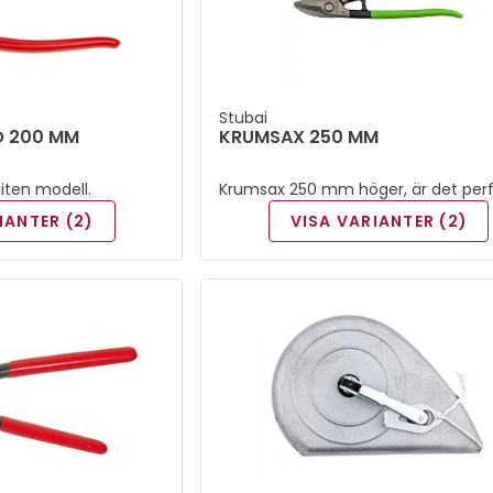
Stubai
O 200 MM
KRUMSAX 250 MM
liten modell.
Krumsax 250 mm höger, är det per
verktyget för dig som kräver precis
IANTER (2)
VISA VARIANTER (2)
och hållbarhet i varje klipp. Denna
högkvalitativa plåtsax lämpar sig
utmärkt för arbete med tunnplåt 
bygg, ventilation och plåtslageri.