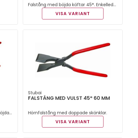
Falstång med böjda käftar 45°. Enkelled
och plastöverdragna skänklar.
VISA VARIANT
Stubai
FALSTÅNG MED VULST 45° 60 MM
böjda
Hörnfalstång med doppade skänklar.
pade
VISA VARIANT