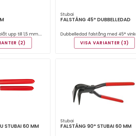
Stubai
MM
FALSTÅNG 45° DUBBELLEDAD
plåt upp till 1,5 mm.
Dubbelledad falstång med 45° vink
r. Höger.
och doppade skänklar.
IANTER (2)
VISA VARIANTER (3)
Stubai
U STUBAI 60 MM
FALSTÅNG 90° STUBAI 60 MM